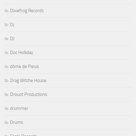
Dixiefrog Records
Dj
DJ
Doc Holliday
dôme de Parus
Drag Witche House
Drouot Productions
drummer
Drums