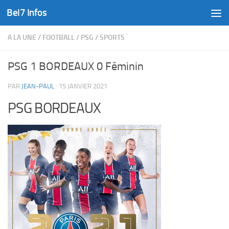
Bel7 Infos
Skip to content
A LA UNE
/
FOOTBALL
/
PSG
/
SPORTS
PSG 1 BORDEAUX 0 Féminin
PAR
JEAN-PAUL
·
15 JANVIER 2021
PSG BORDEAUX