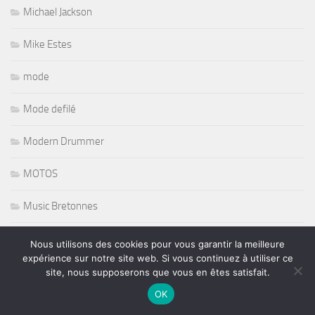
Michael Jackson
Mike Estes
mode
Mode defilé
Modern Drummer
MOTOS
Music Bretonnes
Music Expo
Nous utilisons des cookies pour vous garantir la meilleure
expérience sur notre site web. Si vous continuez à utiliser ce
Music Maker
site, nous supposerons que vous en êtes satisfait.
OK
Musique Africaine