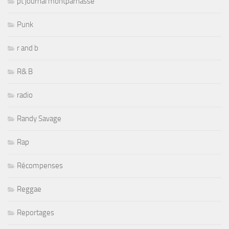
pt journal montparnasse
Punk
r and b
R& B
radio
Randy Savage
Rap
Récompenses
Reggae
Reportages