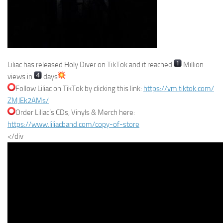
Liliac has released Holy Diver on TikTok and it reached
Million
views in
days
Follow Liliac on TikTok by clicking this link:
https://vm.tiktok.com/
ZMJEk2AMs/
Order Liliac’s CDs, Vinyls & Merch here:
https://www.liliacband.com/
copy-of-store
</div