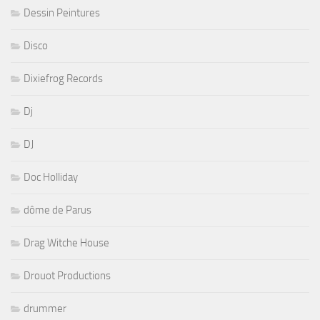
Dessin Peintures
Disco
Dixiefrog Records
Dj
DJ
Doc Holliday
dôme de Parus
Drag Witche House
Drouot Productions
drummer