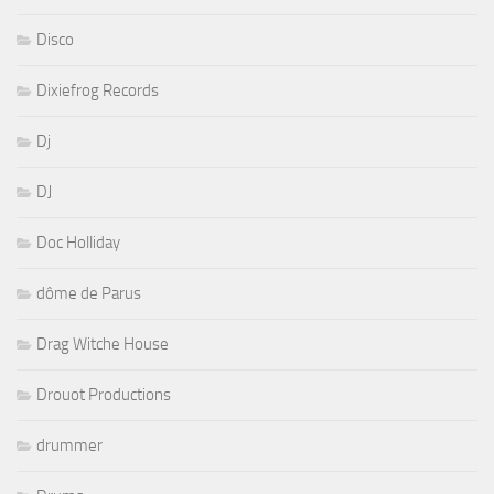
Disco
Dixiefrog Records
Dj
DJ
Doc Holliday
dôme de Parus
Drag Witche House
Drouot Productions
drummer