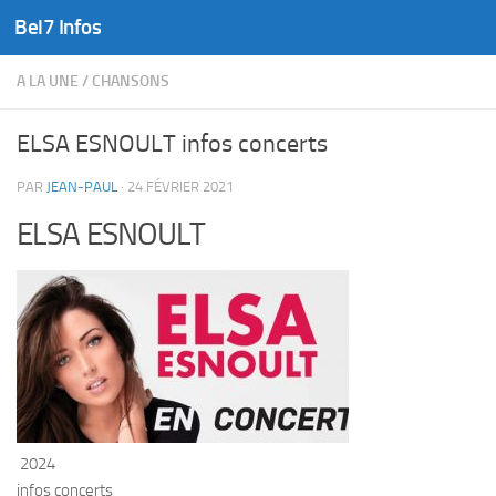
Bel7 Infos
Skip to content
A LA UNE
/
CHANSONS
ELSA ESNOULT infos concerts
PAR
JEAN-PAUL
·
24 FÉVRIER 2021
ELSA ESNOULT
2024
infos concerts