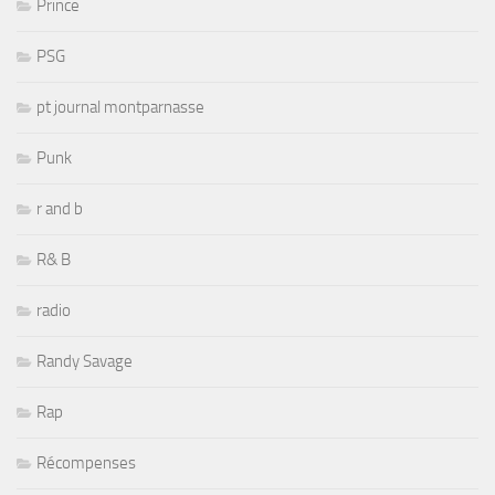
Prince
PSG
pt journal montparnasse
Punk
r and b
R& B
radio
Randy Savage
Rap
Récompenses