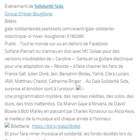
Évènement de
Solidarité Sida
Cirque d’Hiver Bouglione
Billets
gala-solidaritesida.seetickets.com/event/gala-solidarite-
sida/cirque-d-hiver-bouglione/3190285
Public
·
Tout le monde sur ou en dehors de Facebook
Sofiane Pamart ou Vianney en duo avec MC Solaar pour des
versions inoubliables de « Caroline ». Santa et sa guitare électrique
pour une adaptation de « Résiste » à faire chavirer les fans de
France Gall. Julien Doré, Jain, Benjamin Biolay, Yamé, Clara Luciani,
IAM, Matthieu Chedid, Catherine Ringer… Au Gala Solidarité Sida,
surprise et émotion sont à l’unisson.
Une programmation mystère, des reprises inédites, des solos, des
duos, des trios inattendus. De Marvin Gaye à Nirvana, de David
Bowie à Bob Marley en passant par Charles Aznavour ou Alicia Keys,
le meilleur de la musique est chaque année à l’honneur.
Billetterie :
https://bit.ly/gala25billet
Et pour faire rimer musique et solidarité, les fonds récoltés lors du