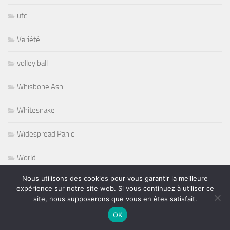
ufc
Variété
volley ball
Whisbone Ash
Whitesnake
Widespread Panic
World
Nous utilisons des cookies pour vous garantir la meilleure
Wursel
expérience sur notre site web. Si vous continuez à utiliser ce
site, nous supposerons que vous en êtes satisfait.
Wynton Marsalis
OK
Yesterday and Today