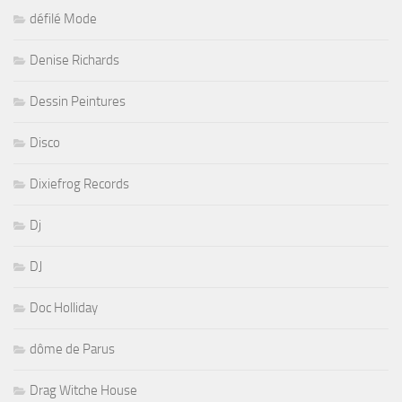
défilé Mode
Denise Richards
Dessin Peintures
Disco
Dixiefrog Records
Dj
DJ
Doc Holliday
dôme de Parus
Drag Witche House