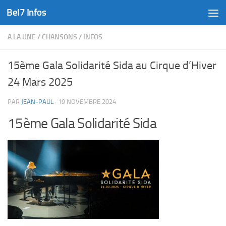
Bel7 Infos
Skip to content
A LA UNE
/
CHANSONS
/
INFOS
15ème Gala Solidarité Sida au Cirque d’Hiver
24 Mars 2025
PAR
JEAN-PAUL
·
19 NOVEMBRE 2024
15ème Gala Solidarité Sida