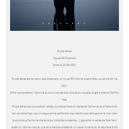
Purple Ashes
Nouvel EP Dreamers
Sortie le 20/05/2021
Purple Ashes
est de retour avec
Dreamers
, un nouvel EP riche de quatre titres, qui sort le 20 mai
2021.
Entre rock et électro, l’alchimie du duo s’impose dès l’écoute du nouveau single entrainant
Get My
Way
.
Purple Ashes
est composé de l’artiste pluridisciplinaire et chanteuse Clémence de la Taille et de
son complice Syan. Leur musique sonne parfois trip-hop, électro-pop sans ignorer le rock, mais
toujours sous forme de chansons aux mélodies puissantes… L’approche musicale de Syan tient
autant du rythme marqué, que de la mélodie entêtante. Un clavier funambule, en équilibre entre