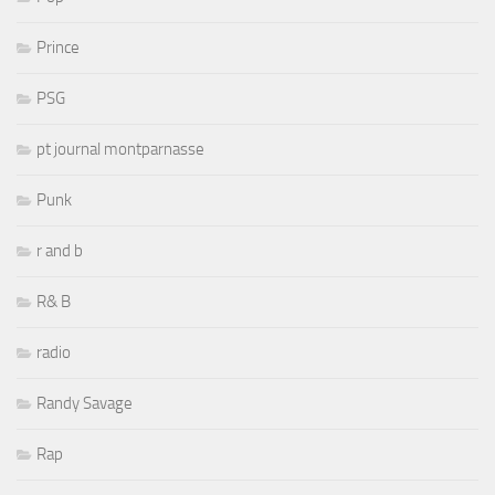
Prince
PSG
pt journal montparnasse
Punk
r and b
R& B
radio
Randy Savage
Rap