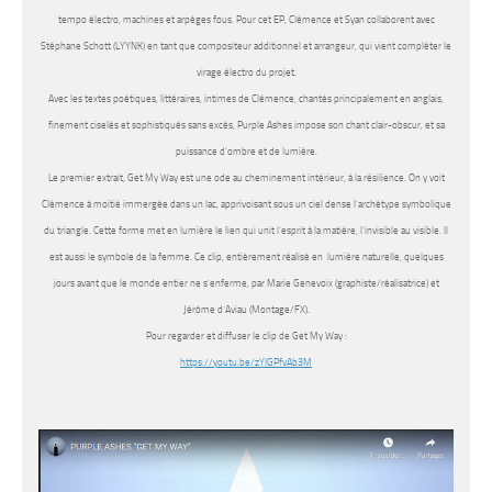
tempo électro, machines et arpèges fous. Pour cet EP, Clémence et Syan collaborent avec
Stéphane Schott (LYYNK) en tant que compositeur additionnel et arrangeur, qui vient compléter le
virage électro du projet.
Avec les textes poétiques, littéraires, intimes de Clémence, chantés principalement en anglais,
finement ciselés et sophistiqués sans excès, Purple Ashes impose son chant clair-obscur, et sa
puissance d’ombre et de lumière.
Le premier extrait,
Get My Way
est une ode au cheminement intérieur, à la résilience. On y voit
Clémence à moitié immergée dans un lac, apprivoisant sous un ciel dense l’archétype symbolique
du triangle. Cette forme met en lumière le lien qui unit l’esprit à la matière, l’invisible au visible. Il
est aussi le symbole de la femme. Ce clip, entièrement réalisé en lumière naturelle, quelques
jours avant que le monde entier ne s’enferme, par Marie Genevoix (graphiste/réalisatrice) et
Jérôme d’Aviau (Montage/FX).
Pour regarder et diffuser le clip de Get My Way :
https://youtu.be/zYIGPfvAb3M