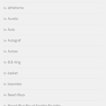
athletisme
Aurelio
Auto
Autograf
Autres
B.B. King
basket
bassistes
Beach Boys
Benoit Blue Boy et Freddie Roulette