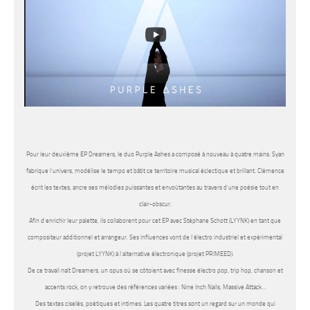
Pour leur deuxième EP Dreamers, le duo Purple Ashes a composé à nouveau à quatre mains. Syan
fabrique l’univers, modélise le tempo et bâtit ce territoire musical éclectique et brillant. Clémence
écrit les textes, ancre ses mélodies puissantes et envoûtantes au travers d’une poésie tout en
clair-obscur.
Afin d’enrichir leur palette, ils collaborent pour cet EP avec Stéphane Schott (LYYNK) en tant que
compositeur additionnel et arrangeur. Ses influences vont de l’électro industriel et expérimental
(projet LYYNK) à l’alternative électronique (projet PRIMEED).
De ce travail naît Dreamers, un opus où se côtoient avec finesse électro pop, trip hop, chanson et
accents rock, on y retrouve des références variées : Nine Inch Nails, Massive Attack…
Des textes ciselés, poétiques et intimes. Les quatre titres sont un regard sur un monde qui