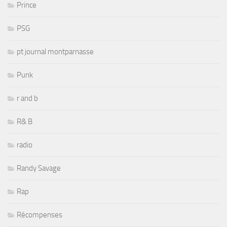
Prince
PSG
pt journal montparnasse
Punk
r and b
R& B
radio
Randy Savage
Rap
Récompenses