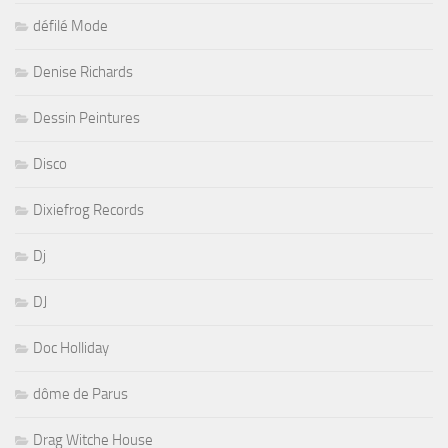
défilé Mode
Denise Richards
Dessin Peintures
Disco
Dixiefrog Records
Dj
DJ
Doc Holliday
dôme de Parus
Drag Witche House