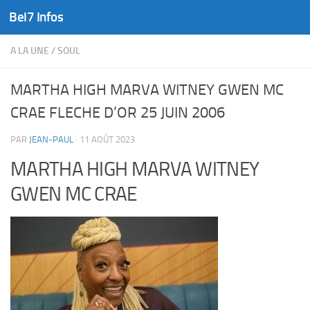
Bel7 Infos
Skip to content
A LA UNE
/
SOUL
MARTHA HIGH MARVA WITNEY GWEN MC
CRAE FLECHE D’OR 25 JUIN 2006
PAR
JEAN-PAUL
·
11 AOÛT 2023
MARTHA HIGH MARVA WITNEY
GWEN MC CRAE