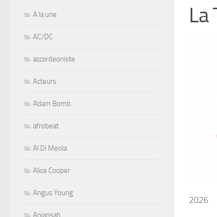
La 
A la une
AC/DC
accordeoniste
Acteurs
Adam Bomb
afrobeat
Al Di Meola
Alice Cooper
Angus Young
2026
Aniansah