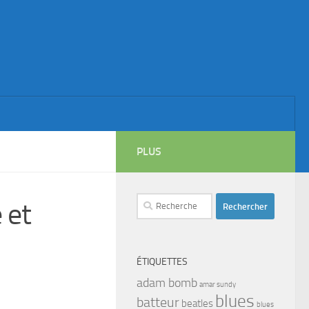
PLUS
Rechercher :
 et
ÉTIQUETTES
adam bomb
amar sundy
blues
batteur
beatles
blues