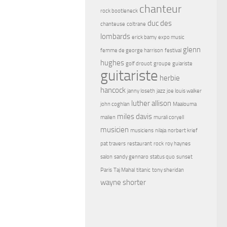
chanteur
rock bootleneck
duc des
chanteuse
coltrane
lombards
erick bamy
expo music
glenn
femme de george harrison
festival
hughes
golf drouot
groupe
guiariste
guitariste
herbie
hancock
janny loseth
jazz
joe louis walker
luther allison
john coghlan
Maalouma
miles davis
malien
murali coryell
musicien
musiciens
nilaja
norbert krief
pat travers
restaurant
rock
roy haynes
salon
sandy gennaro
status quo
sunset
Paris
Taj Mahal
titanic
tony sheridan
wayne shorter