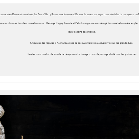
uarantaine désormais terminée, les fans d’Harry Potter vont être comblés avec la venue sur le parcours de visite de nos
quatre har
lés et acclimatés dans leur nouvelle maison,
Hedwige, Happy, Céleste et Petit Escargot
ont emménagé
dans
une belle volière en plei
leurs besoins spécifiques.
Amoureux des rapaces ? Ne manquez pas de découvrir
leurs majestueux voisins, les grands ducs.
Rendez-vous non loin de la salle de réception « La Grange », sous le passage abrité pour les y observer.