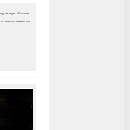
fangs des neiges. Récemment
n air repensée et remaniée pour