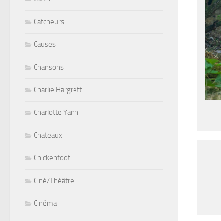
Catcheurs
Causes
Chansons
Charlie Hargrett
Charlotte Yanni
Chateaux
Chickenfoot
Ciné/Théâtre
Cinéma