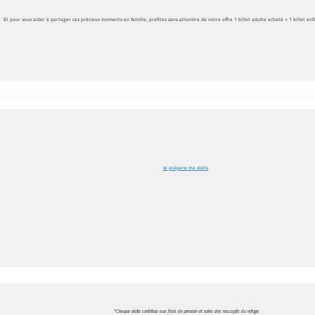
Et pour vous aider à partager ces précieux moments en famille, profitez sans attendre de notre offre 1 billet adulte acheté = 1 billet enfan
Je prépare ma visite
*Chaque visite contribue aux frais de pension et soins des rescapés du refuge.