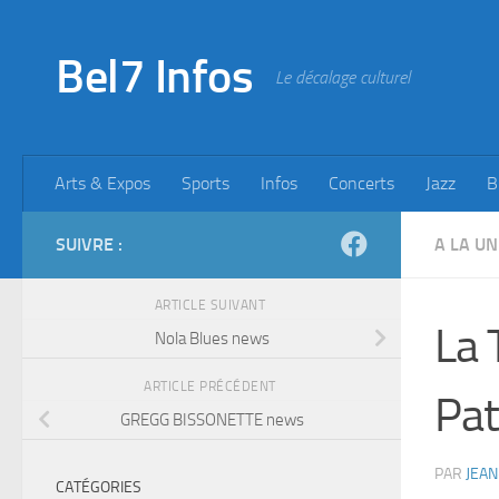
Skip to content
Bel7 Infos
Le décalage culturel
Arts & Expos
Sports
Infos
Concerts
Jazz
B
SUIVRE :
A LA UN
ARTICLE SUIVANT
La 
Nola Blues news
ARTICLE PRÉCÉDENT
Pat
GREGG BISSONETTE news
PAR
JEAN
CATÉGORIES