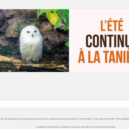
tour de vacances ou tout juste partis, vous êtes
à la recherche d’une sortie plaisir et riche de sens*
à vivre avec votre tribu ?
Entre évasion
amusement et détente,
La Tanière a tout pour vous offrir un moment hors du temps.