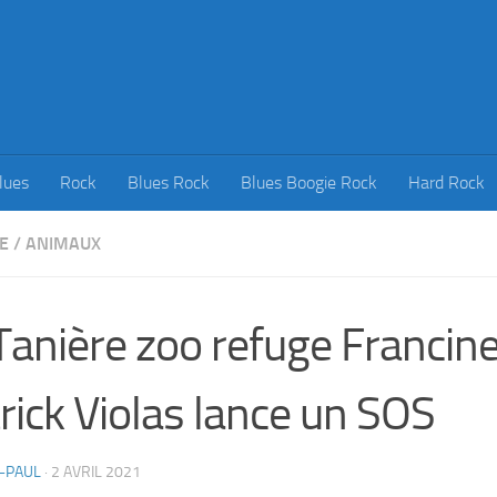
lues
Rock
Blues Rock
Blues Boogie Rock
Hard Rock
E
/
ANIMAUX
Tanière zoo refuge Francine
rick Violas lance un SOS
-PAUL
·
2 AVRIL 2021