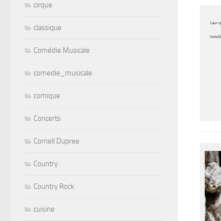
cirque
Leur q
classique
instal
Comédie Musicale
comedie_musicale
comique
Concerts
Cornell Dupree
Country
Country Rock
cuisine