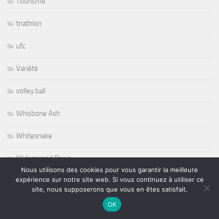
Tourisme
triathlon
ufc
Variété
volley ball
Whisbone Ash
Whitesnake
Widespread Panic
Nous utilisons des cookies pour vous garantir la meilleure
expérience sur notre site web. Si vous continuez à utiliser ce
World
site, nous supposerons que vous en êtes satisfait.
Wursel
OK