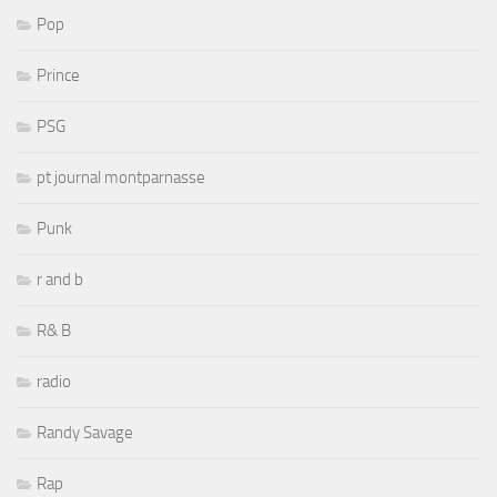
Pop
Prince
PSG
pt journal montparnasse
Punk
r and b
R& B
radio
Randy Savage
Rap