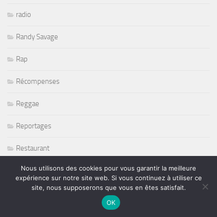
radio
Randy Savage
Rap
Récompenses
Reggae
Reportages
Restaurant
Nous utilisons des cookies pour vous garantir la meilleure
Rétromobile 2011
expérience sur notre site web. Si vous continuez à utiliser ce
site, nous supposerons que vous en êtes satisfait.
Return To Forever
OK
Rié Furuse