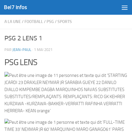
Bel7 Infos
Skip to content
A LA UNE
/
FOOTBALL
/
PSG
/
SPORTS
PSG 2 LENS 1
PAR
JEAN-PAUL
·
1 MAI 2021
PSG LENS