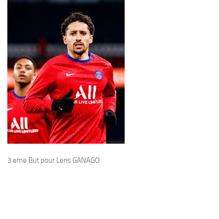
3 eme But pour Lens GANAGO