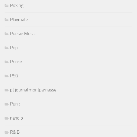
Picking
Playmate
Poesie Music
Pop
Prince
PSG
pt journal montparnasse
Punk
r and b
R& B