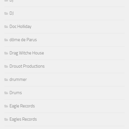
Dj
DJ
Doc Holliday
dôme de Parus
Drag Witche House
Drouot Productions
drummer
Drums
Eagle Records
Eagles Records