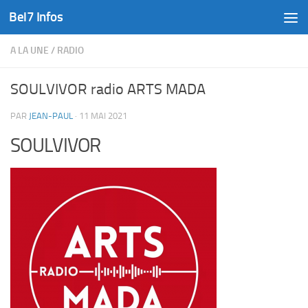
Bel7 Infos
Skip to content
A LA UNE
/
RADIO
SOULVIVOR radio ARTS MADA
PAR
JEAN-PAUL
·
11 MAI 2021
SOULVIVOR