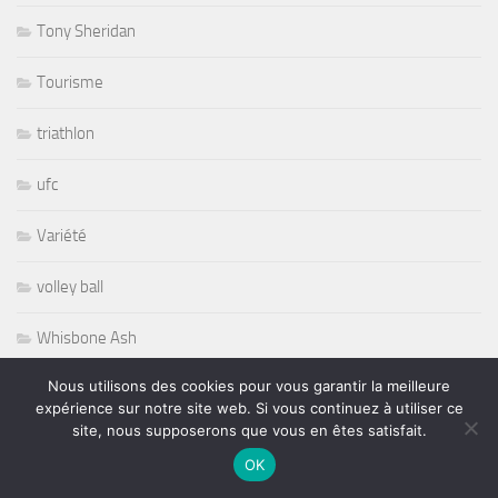
Tony Sheridan
Tourisme
triathlon
ufc
Variété
volley ball
Whisbone Ash
Nous utilisons des cookies pour vous garantir la meilleure
Whitesnake
expérience sur notre site web. Si vous continuez à utiliser ce
site, nous supposerons que vous en êtes satisfait.
Widespread Panic
OK
World