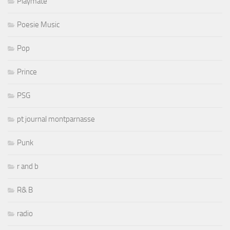
Playmate
Poesie Music
Pop
Prince
PSG
pt journal montparnasse
Punk
r and b
R& B
radio