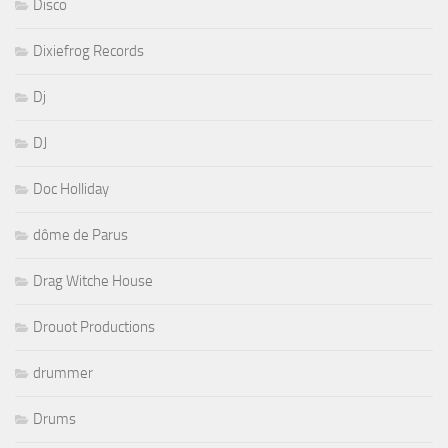
Disco
Dixiefrog Records
Dj
DJ
Doc Holliday
dôme de Parus
Drag Witche House
Drouot Productions
drummer
Drums