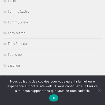
Titanic
Tommy Castro
Tommy Shaw
Tony Martin
Tony Sheridan
Tourisme
triathlon
ufc
Nous utilisons des cookies pour vous garantir la meilleure
expérience sur notre site web. Si vous continuez à utiliser ce
Variété
site, nous supposerons que vous en êtes satisfait.
volley ball
OK