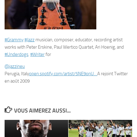
#Grammy
#Jazz
musician, composer, educator, recording artist
works with Peter Erskine, Paul Wertico Quartet, Ari Hoenig, and
#Underdogs
.
#Writer
for
@jazzineu
Perugia, Italy
open.spotify.com/artist/
5NE9onU…
A rejoint Twitter
en août 2009
VOUS AIMEREZ AUSSI...