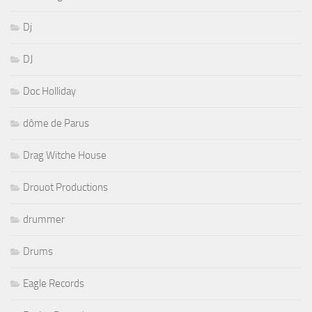
Dj
DJ
Doc Holliday
dôme de Parus
Drag Witche House
Drouot Productions
drummer
Drums
Eagle Records