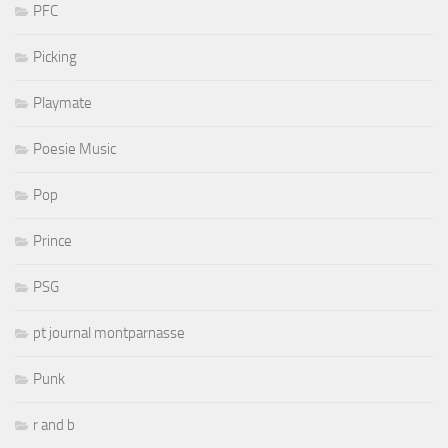
PFC
Picking
Playmate
Poesie Music
Pop
Prince
PSG
pt journal montparnasse
Punk
r and b