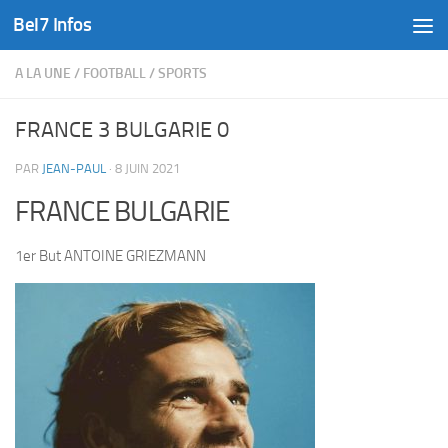
Bel7 Infos
Skip to content
A LA UNE
/
FOOTBALL
/
SPORTS
FRANCE 3 BULGARIE 0
PAR
JEAN-PAUL
·
8 JUIN 2021
FRANCE BULGARIE
1er But ANTOINE GRIEZMANN