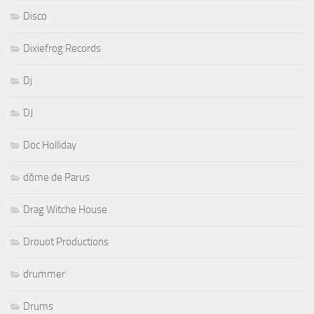
Disco
Dixiefrog Records
Dj
DJ
Doc Holliday
dôme de Parus
Drag Witche House
Drouot Productions
drummer
Drums