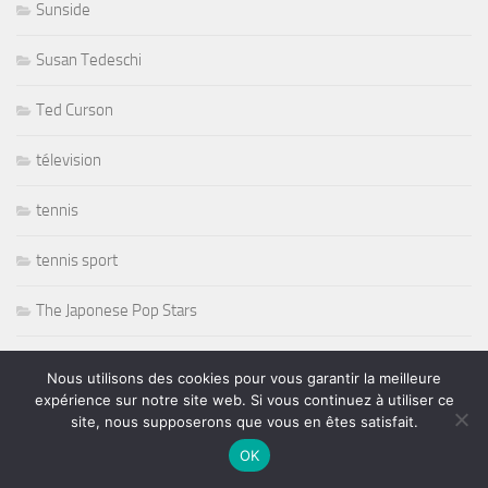
Sunside
Susan Tedeschi
Ted Curson
télevision
tennis
tennis sport
The Japonese Pop Stars
Thornetta Davis
Nous utilisons des cookies pour vous garantir la meilleure
expérience sur notre site web. Si vous continuez à utiliser ce
Thrash Metal
site, nous supposerons que vous en êtes satisfait.
OK
Tiken Jah Fakoly