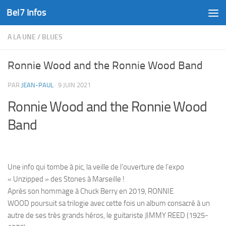
Bel7 Infos
Skip to content
A LA UNE
/
BLUES
Ronnie Wood and the Ronnie Wood Band
PAR
JEAN-PAUL
·
9 JUIN 2021
Ronnie Wood and the Ronnie Wood
Band
Une info qui tombe à pic, la veille de l’ouverture de l’expo
« Unzipped » des Stones à Marseille !
Après son hommage à Chuck Berry en 2019, RONNIE
WOOD poursuit sa trilogie avec cette fois un album consacré à un
autre de ses très grands héros, le guitariste JIMMY REED (1925-