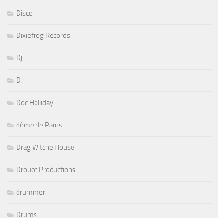
Disco
Dixiefrog Records
Dj
DJ
Doc Holliday
dôme de Parus
Drag Witche House
Drouot Productions
drummer
Drums