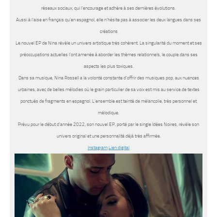
réseaux sociaux, qui l’encourage et adhère à ses dernières évolutions.
Aussi à l’aise en français qu’en espagnol, elle n’hésite pas à associer les deux langues dans ses
créations
Le nouvel EP de Nina révèle un univers artistique très cohérent. La singularité du moment et ses
préoccupations actuelles l’ont amenée à aborder les thèmes relationnels, le couple dans ses
aspects les plus toxiques.
Dans sa musique, Nina Rossell a la volonté constante d’offrir des musiques pop, aux nuances
urbaines, avec de belles mélodies où le grain particulier de sa voix est mis au service de textes
ponctués de fragments en espagnol. L’ensemble est teinté de mélancolie, très personnel et
mélodique.
Prévu pour le début d’année 2022, son nouvel EP, porté par le single Idées Noires, révèle son
univers original et une personnalité déjà très affirmée.
Instagram
Lien digital