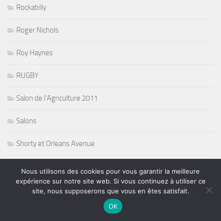
Rockabilly
Roger Nichols
Roy Haynes
RUGBY
Salon de l'Agriculture 2011
Salons
Shorty et Orleans Avenue
Side FX and Kim Cameron
Nous utilisons des cookies pour vous garantir la meilleure
expérience sur notre site web. Si vous continuez à utiliser ce
SLAM
site, nous supposerons que vous en êtes satisfait.
OK
Soul