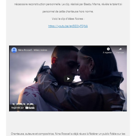
nécessaire reconstruction personnelle. Le clip, réalisé par
Baeby Mama, révèle le talent si
personnel de cette chanteuse hors norme.
Voici le clip d’Idées Noires :
https://youtu.be/gp5E0lyFQNA
Chanteuse, auteure et compositrice, Nina Rossell a déjà réussi à fédérer un public fidèle sur les