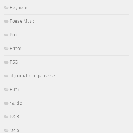
Playmate
Poesie Music
Pop
Prince
PSG
pt journal montparnasse
Punk
r and b
R& B
radio