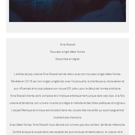
Nina Rossell
Nouveau single Idées Noires
Disponible en digital
L’artiste de pop urbaine
Nina Rossell
est de retour avec son nouveau single
Idées Noires
.
Révélée en 2019 par son single Longtemps avec Youssoupha, la chanteuse au style aérien et
aux influences émo-pop prépare son nouvel EP, prévu pour le début de l’année prochaine.
Nina Rossell
chante, écrit, compose et s’implique artistiquement jusque dans ses clips. A la fois
urbaine et tendance, son univers musical privilégie la mélodie et des titres poétiques et originaux.
L’aspect féerique et onirique est constant dans les visuels très travaillés qui accompagnent et
illustrent ses chansons.
Avec
Idées Noires, Nina Rossell
nous dévoile son univers pop doux et dark, teinté de mélancolie.
Ce titre évoque le couple dans ses aspects les plus toxiques et destructeurs, la rupture, et la