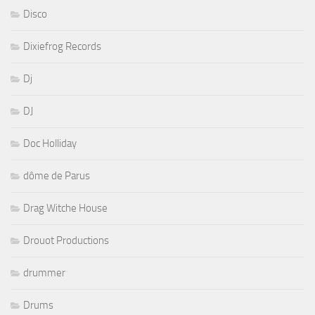
Disco
Dixiefrog Records
Dj
DJ
Doc Holliday
dôme de Parus
Drag Witche House
Drouot Productions
drummer
Drums