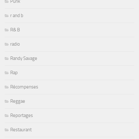
Punk
r and b
R& B
radio
Randy Savage
Rap
Récompenses
Reggae
Reportages
Restaurant