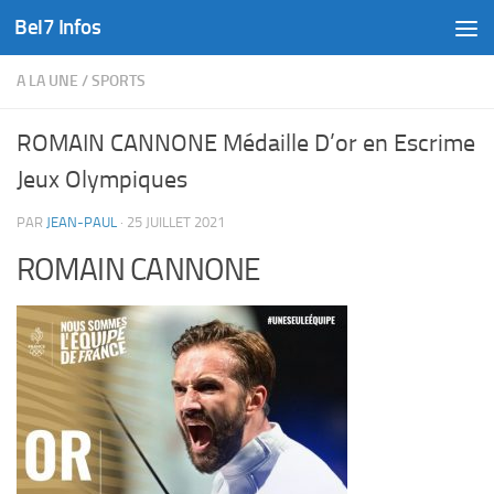
Bel7 Infos
Skip to content
A LA UNE
/
SPORTS
ROMAIN CANNONE Médaille D’or en Escrime
Jeux Olympiques
PAR
JEAN-PAUL
·
25 JUILLET 2021
ROMAIN CANNONE