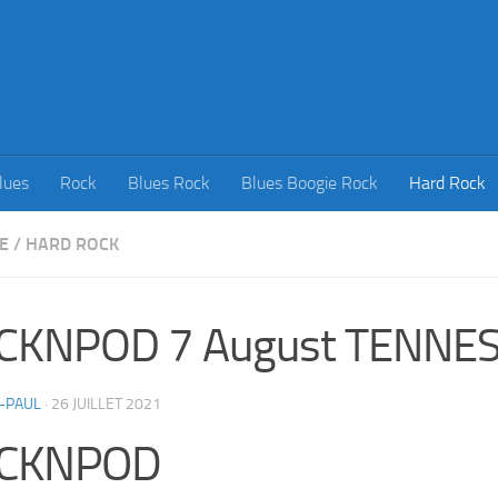
lues
Rock
Blues Rock
Blues Boogie Rock
Hard Rock
E
/
HARD ROCK
CKNPOD 7 August TENNE
-PAUL
·
26 JUILLET 2021
CKNPOD