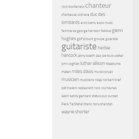
chanteur
rock bootleneck
duc des
chanteuse
coltrane
lombards
erick bamy
expo music
glenn
femme de george harrison
festival
hughes
golf drouot
groupe
guiariste
guitariste
herbie
hancock
janny loseth
jazz
joe louis walker
luther allison
john coghlan
Maalouma
miles davis
malien
murali coryell
musicien
musiciens
nilaja
norbert krief
pat travers
restaurant
rock
roy haynes
salon
sandy gennaro
status quo
sunset
Paris
Taj Mahal
titanic
tony sheridan
wayne shorter