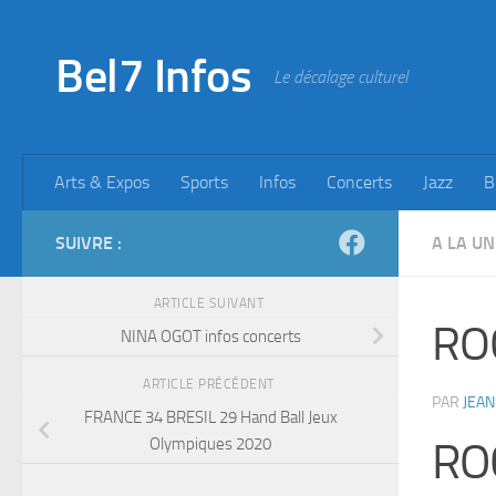
Skip to content
Bel7 Infos
Le décalage culturel
Arts & Expos
Sports
Infos
Concerts
Jazz
B
SUIVRE :
A LA UN
ARTICLE SUIVANT
RO
NINA OGOT infos concerts
ARTICLE PRÉCÉDENT
PAR
JEAN
FRANCE 34 BRESIL 29 Hand Ball Jeux
Olympiques 2020
RO