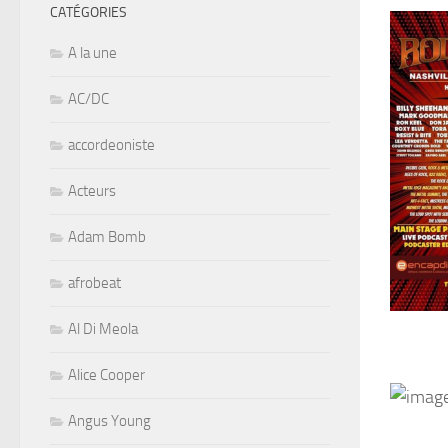
CATÉGORIES
A la une
AC/DC
accordeoniste
Acteurs
Adam Bomb
afrobeat
Al Di Meola
Alice Cooper
Angus Young