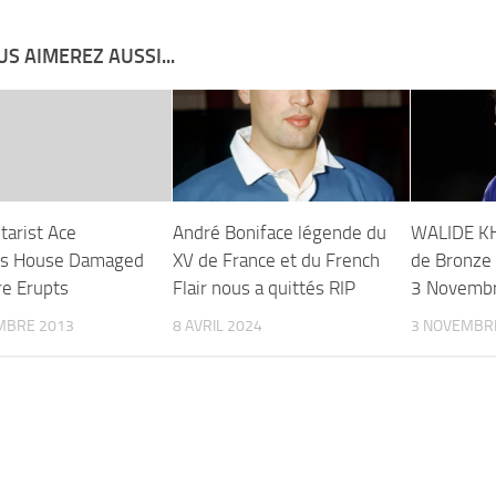
S AIMEREZ AUSSI...
tarist Ace
André Boniface légende du
WALIDE KH
’s House Damaged
XV de France et du French
de Bronze 
re Erupts
Flair nous a quittés RIP
3 Novemb
MBRE 2013
8 AVRIL 2024
3 NOVEMBR