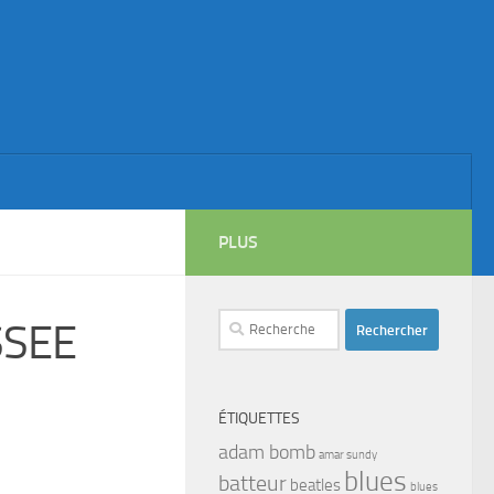
PLUS
Rechercher :
SSEE
ÉTIQUETTES
adam bomb
amar sundy
blues
batteur
beatles
blues