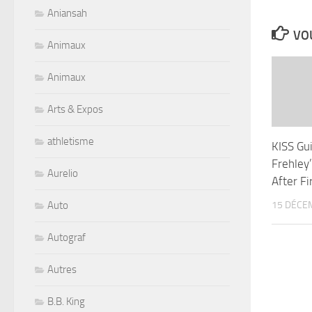
Aniansah
VOU
Animaux
Animaux
Arts & Expos
athletisme
KISS Gui
Frehley
Aurelio
After Fi
Auto
15 DÉCE
Autograf
Autres
B.B. King