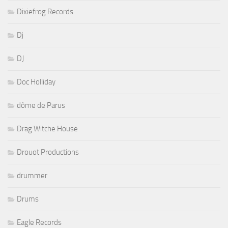
Dixiefrog Records
Dj
DJ
Doc Holliday
dôme de Parus
Drag Witche House
Drouot Productions
drummer
Drums
Eagle Records