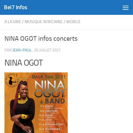
Bel7 Infos
Skip to content
A LA UNE
/
MUSIQUE AFRICAINE
/
WORLD
NINA OGOT infos concerts
PAR
JEAN-PAUL
·
26 JUILLET 2021
NINA OGOT