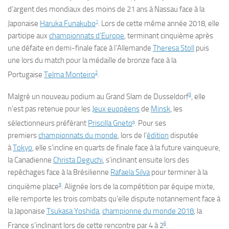
d’argent des mondiaux des moins de 21 ans à Nassau face à la
1
Japonaise
Haruka Funakubo
. Lors de cette même année 2018, elle
participe aux
championnats d’Europe
, terminant cinquième après
une défaite en demi-finale face à l’Allemande
Theresa Stoll
puis
une lors du match pour la médaille de bronze face à la
2
Portugaise
Telma Monteiro
.
3
Malgré un nouveau podium au Grand Slam de Dusseldorf
, elle
n’est pas retenue pour les
Jeux euopéens
de
Minsk
, les
4
sélectionneurs préférant
Priscilla Gneto
. Pour ses
premiers
championnats du monde
, lors de l’
édition
disputée
à
Tokyo
, elle s’incline en quarts de finale face à la future vainqueure,
la Canadienne
Christa Deguchi
, s’inclinant ensuite lors des
repêchages face à la Brésilienne
Rafaela Silva
pour terminer à la
5
cinquième place
. Alignée lors de la compétition par équipe mixte,
elle remporte les trois combats qu’elle dispute notannement face à
la Japonaise
Tsukasa Yoshida
,
championne du monde 2018
, la
6
France s’inclinant lors de cette rencontre par
4 à 2
.