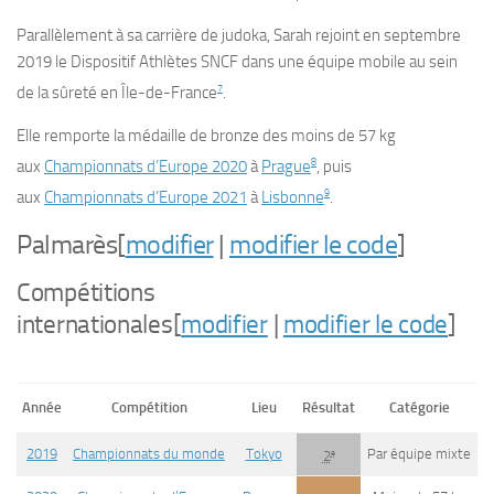
Parallèlement à sa carrière de judoka, Sarah rejoint en
septembre
2019
le Dispositif Athlètes SNCF dans une équipe mobile au sein
7
de la sûreté en Île-de-France
.
Elle remporte la médaille de bronze des moins de 57 kg
8
aux
Championnats d’Europe 2020
à
Prague
, puis
9
aux
Championnats d’Europe 2021
à
Lisbonne
.
Palmarès
[
modifier
|
modifier le code
]
Compétitions
internationales
[
modifier
|
modifier le code
]
Année
Compétition
Lieu
Résultat
Catégorie
2019
Championnats du monde
Tokyo
Par équipe mixte
e
2