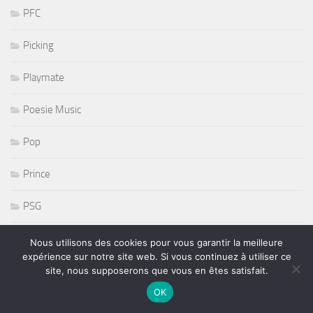
PFC
Picking
Playmate
Poesie Music
Pop
Prince
PSG
pt journal montparnasse
Nous utilisons des cookies pour vous garantir la meilleure
expérience sur notre site web. Si vous continuez à utiliser ce
Punk
site, nous supposerons que vous en êtes satisfait.
OK
r and b