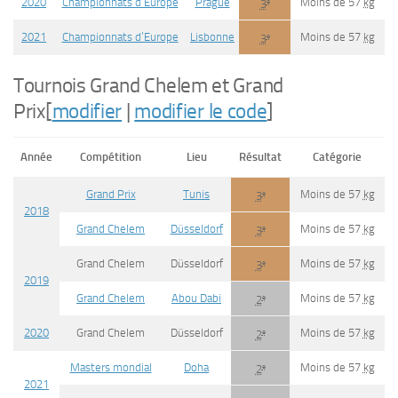
2020
Championnats d’Europe
Prague
Moins de 57
kg
e
3
2021
Championnats d’Europe
Lisbonne
Moins de 57
kg
e
3
Tournois Grand Chelem et Grand
Prix
[
modifier
|
modifier le code
]
Année
Compétition
Lieu
Résultat
Catégorie
Grand Prix
Tunis
Moins de 57
kg
e
3
2018
Grand Chelem
Düsseldorf
Moins de 57
kg
e
3
Grand Chelem
Düsseldorf
Moins de 57
kg
e
3
2019
Grand Chelem
Abou Dabi
Moins de 57
kg
e
2
2020
Grand Chelem
Düsseldorf
Moins de 57
kg
e
2
Masters mondial
Doha
Moins de 57
kg
e
2
2021