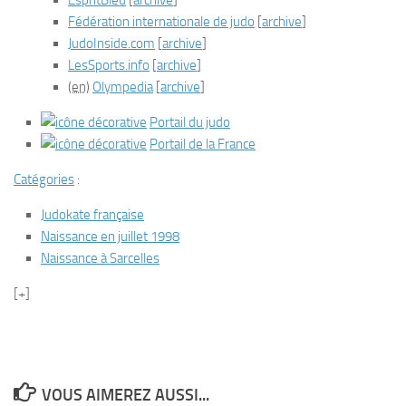
EspritBleu
[
archive
]
Fédération internationale de judo
[
archive
]
JudoInside.com
[
archive
]
LesSports.info
[
archive
]
(en)
Olympedia
[
archive
]
Portail du judo
Portail de la France
Catégories
:
Judokate française
Naissance en juillet 1998
Naissance à Sarcelles
[+]
VOUS AIMEREZ AUSSI...