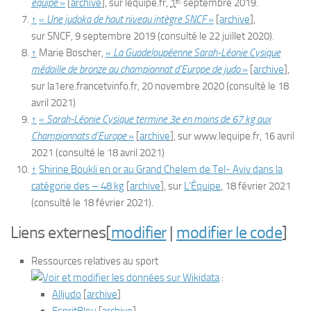
équipe
»
[
archive
]
, sur
lequipe.fr
,
1
septembre 2019
.
↑
«
Une judoka de haut niveau intègre SNCF
»
[
archive
]
,
sur
SNCF
,
9 septembre 2019
(consulté le
22 juillet 2020
)
.
↑
Marie Boscher,
«
La Guadeloupéenne Sarah-Léonie Cysique
médaille de bronze au championnat d’Europe de judo
»
[
archive
]
,
sur
la1ere.francetvinfo.fr
,
20 novembre 2020
(consulté le
18
avril 2021
)
↑
«
Sarah-Léonie Cysique termine 3e en moins de 67 kg aux
Championnats d’Europe
»
[
archive
]
, sur
www.lequipe.fr
,
16 avril
2021
(consulté le
18 avril 2021
)
↑
Shirine Boukli en or au Grand Chelem de Tel- Aviv dans la
catégorie des – 48 kg
[
archive
]
, sur
L’Équipe
, 18 février 2021
(consulté le 18 février 2021).
Liens externes
[
modifier
|
modifier le code
]
Ressources relatives au sport
:
Alljudo
[
archive
]