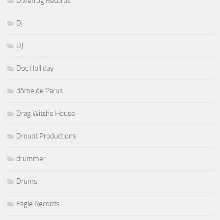
Dixiefrog Records
Dj
DJ
Doc Holliday
dôme de Parus
Drag Witche House
Drouot Productions
drummer
Drums
Eagle Records