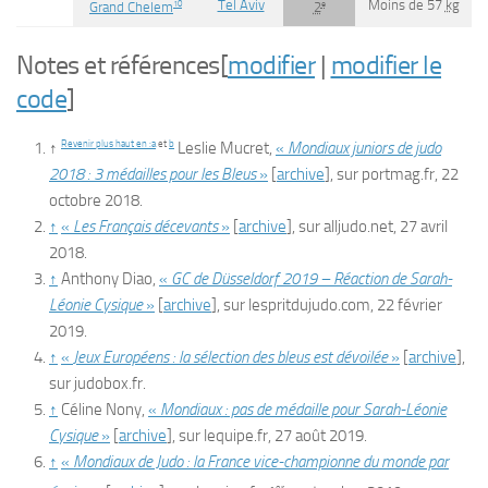
Tel Aviv
Moins de 57
kg
10
e
Grand Chelem
2
Notes et références
[
modifier
|
modifier le
code
]
Revenir plus haut en :
a
et
b
↑
Leslie Mucret,
«
Mondiaux juniors de judo
2018 : 3 médailles pour les Bleus
»
[
archive
]
, sur
portmag.fr
,
22
octobre 2018
.
↑
«
Les Français décevants
»
[
archive
]
, sur
alljudo.net
,
27 avril
2018
.
↑
Anthony Diao,
«
GC de Düsseldorf 2019 – Réaction de Sarah-
Léonie Cysique
»
[
archive
]
, sur
lespritdujudo.com
,
22 février
2019
.
↑
«
Jeux Européens : la sélection des bleus est dévoilée
»
[
archive
]
,
sur
judobox.fr
.
↑
Céline Nony,
«
Mondiaux : pas de médaille pour Sarah-Léonie
Cysique
»
[
archive
]
, sur
lequipe.fr
,
27 août 2019
.
↑
«
Mondiaux de Judo : la France vice-championne du monde par
er