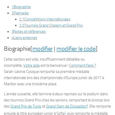
1
Biographie
2
Palmarès
2.1
Compétitions internationales
2.2
Tournois Grand Chelem et Grand Prix
3
Notes et références
4
Liens externes
Biographie
[
modifier
|
modifier le code
]
Cette section est vide, insuffisamment détaillée ou
incomplète.
Votre aide
est la bienvenue !
Comment faire ?
Sarah-Léonie Cysique remporte sa première médaille
internationale lors des championnats d’Europe junior de 2017 à
Maribor avec une troisième place.
L’année suivante, elle termine à deux reprises sur le podium dans
des tournois Grand Prix chez les seniors, remportant le bronze lors
des
Grand Prix de Tunis
et
Grand Slam de Düsseldorf
. Elle remporte
1
ensuite le titre européen junior à Sofia
, puis remporte la médaille