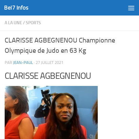
Bel7 Infos
Skip to content
A LA UNE
/
SPORTS
CLARISSE AGBEGNENOU Championne
Olympique de Judo en 63 Kg
PAR
JEAN-PAUL
·
27 JUILLET 2021
CLARISSE AGBEGNENOU