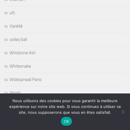
ufc
Variété
volley ball
Whisbone Ash
Whitesnake
Widespread Panic
World
Nous utilisons des cookies pour vous garantir la meilleure
Wursel
expérience sur notre site web. Si vous continuez à utiliser ce
site, nous supposerons que vous en êtes satisfait.
Wynton Marsalis
OK