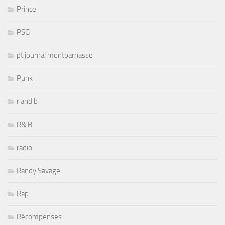
Prince
PSG
pt journal montparnasse
Punk
r and b
R& B
radio
Randy Savage
Rap
Récompenses