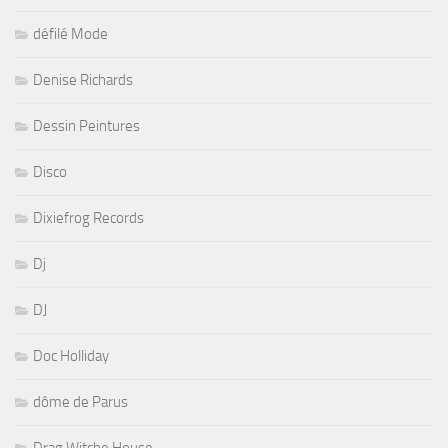
défilé Mode
Denise Richards
Dessin Peintures
Disco
Dixiefrog Records
Dj
DJ
Doc Holliday
dôme de Parus
Drag Witche House