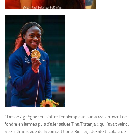
Clarisse Agbégnénou s’offre l’or olympique sur waza-ari avant de
fondre en larmes puis d’aller saluer Tina Trstenjak, qui l’avait vaincu
à ce même stade de la compétition à Rio. La judokate tricolore de