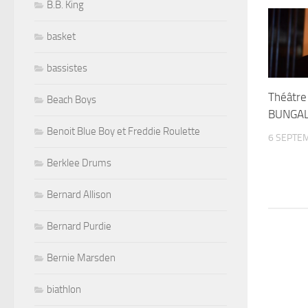
B.B. King
basket
bassistes
Théâtre
Beach Boys
BUNGA
Benoit Blue Boy et Freddie Roulette
6 SEPTE
Berklee Drums
Bernard Allison
Bernard Purdie
Bernie Marsden
biathlon