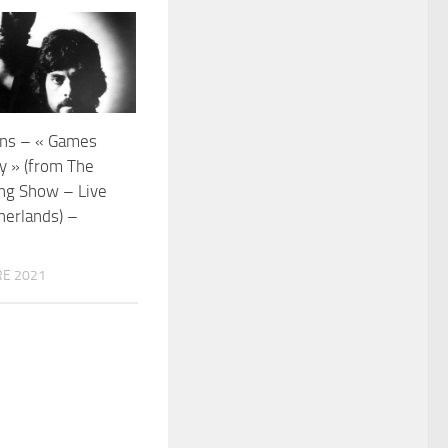
ons – « Games
y » (from The
ng Show – Live
herlands) –
E 2021