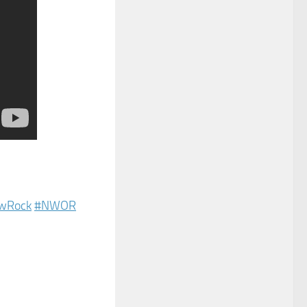
wRock
#NWOR