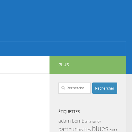
PLUS
Rechercher :
ÉTIQUETTES
adam bomb
amar sundy
blues
batteur
beatles
blues