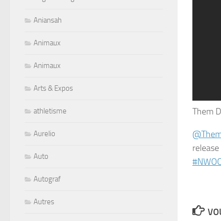
Aniansah
Animaux
Animaux
Arts & Expos
Them D
athletisme
@ThemD
Aurelio
releas
Auto
#NWO
Autograf
Autres
VOU