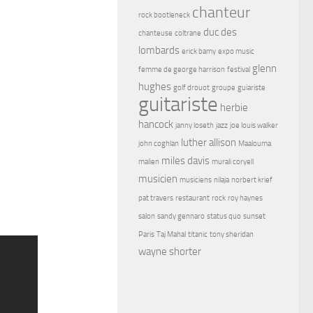
chanteur
rock bootleneck
duc des
chanteuse
coltrane
lombards
erick bamy
expo music
glenn
femme de george harrison
festival
hughes
golf drouot
groupe
guiariste
guitariste
herbie
hancock
janny loseth
jazz
joe louis walker
luther allison
john coghlan
Maalouma
miles davis
malien
murali coryell
musicien
musiciens
nilaja
norbert krief
pat travers
restaurant
rock
roy haynes
salon
sandy gennaro
status quo
sunset
Paris
Taj Mahal
titanic
tony sheridan
wayne shorter