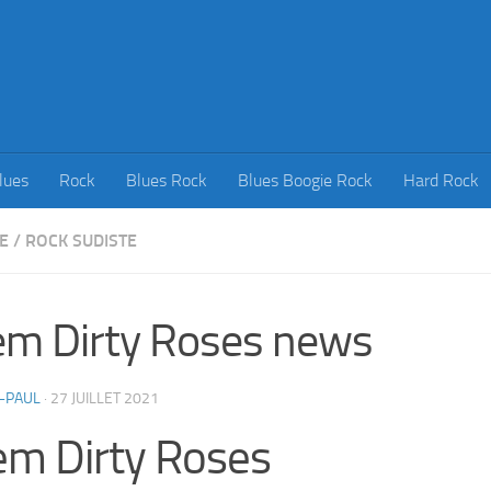
lues
Rock
Blues Rock
Blues Boogie Rock
Hard Rock
E
/
ROCK SUDISTE
m Dirty Roses news
-PAUL
·
27 JUILLET 2021
m Dirty Roses