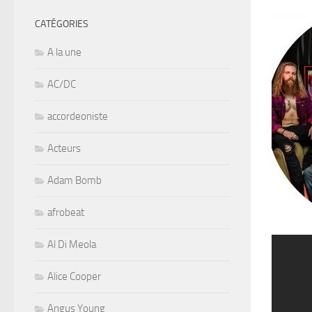
CATÉGORIES
A la une
AC/DC
accordeoniste
Acteurs
Adam Bomb
afrobeat
Al Di Meola
Alice Cooper
Angus Young