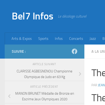
Skip to content
Bel7 Infos
Le décalage culturel
Arts & Expos
Sports
Infos
Concerts
Jazz
B
SUIVRE :
A LA UN
ARTICLE SUIVANT
The
CLARISSE AGBEGNENOU Championne
Olympique de Judo en 63 Kg
PAR
JEAN
ARTICLE PRÉCÉDENT
MANON BRUNET Médaille de Bronze en
The
Escrime Jeux Olympiques 2020