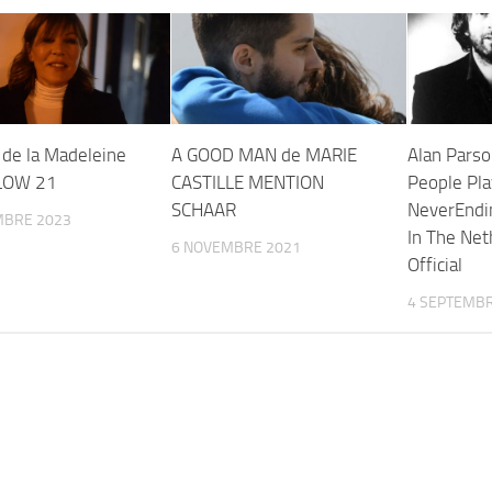
 de la Madeleine
A GOOD MAN de MARIE
Alan Pars
LOW 21
CASTILLE MENTION
People Pla
SCHAAR
NeverEndi
MBRE 2023
In The Net
6 NOVEMBRE 2021
Official
4 SEPTEMBR