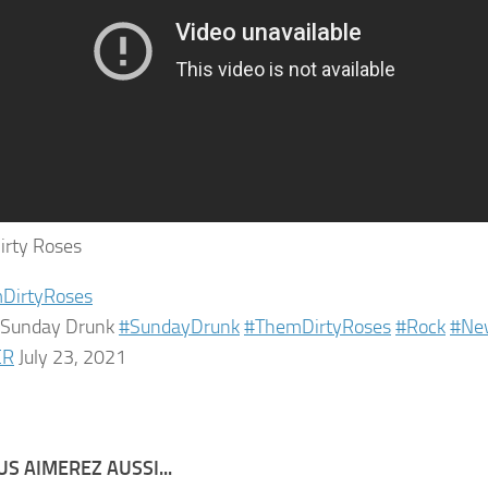
irty Roses
irtyRoses
e Sunday Drunk
#SundayDrunk
#ThemDirtyRoses
#Rock
#Ne
CR
July 23, 2021
S AIMEREZ AUSSI...