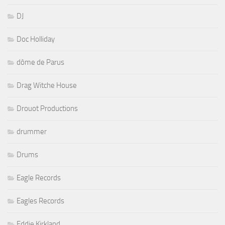
DJ
Doc Holliday
dôme de Parus
Drag Witche House
Drouot Productions
drummer
Drums
Eagle Records
Eagles Records
Eddie Kirkland