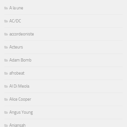
A la une
AC/DC
accordeoniste
Acteurs
Adam Bomb
afrobeat
Al Di Meola
Alice Cooper
Angus Young
Aniansah