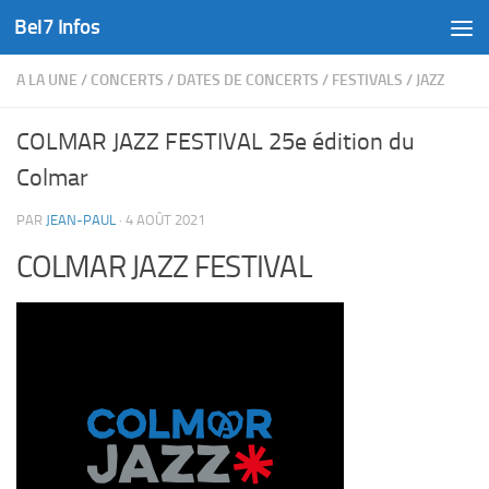
Bel7 Infos
Skip to content
A LA UNE
/
CONCERTS
/
DATES DE CONCERTS
/
FESTIVALS
/
JAZZ
COLMAR JAZZ FESTIVAL 25e édition du
Colmar
PAR
JEAN-PAUL
·
4 AOÛT 2021
COLMAR JAZZ FESTIVAL