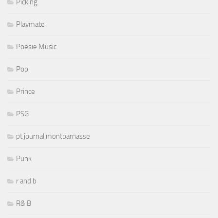
Picking
Playmate
Poesie Music
Pop
Prince
PSG
pt journal montparnasse
Punk
r and b
R& B