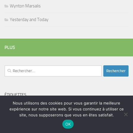
Wynton Marsalis
Yesterday and Today
PLUS
Rechercher :
ÉTIQUETTES
blues
batteur
Nous utilisons des cookies pour vous garantir la meilleure
adam bomb
beatles
amar sundy
blues rock
expérience sur notre site web. Si vous continuez à utiliser ce
chanteur
duc des lombards
bootleneck
chanteuse
coltrane
erick bamy
site, nous supposerons que vous en êtes satisfait.
glenn hughes
expo music
femme de george harrison
festival
golf drouot
groupe
OK
guitariste
herbie hancock
guiariste
janny loseth
jazz
joe louis walker