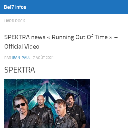
Bel7 Infos
Skip to content
HARD ROCK
SPEKTRA news « Running Out Of Time » –
Official Video
PAR
JEAN-PAUL
·
7 AOÛT 2021
SPEKTRA