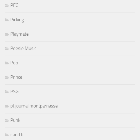
PFC
Picking
Playmate
Poesie Music
Pop
Prince
PSG
pt journal montparnasse
Punk
r and b