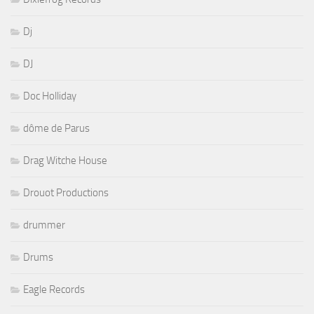
Dj
DJ
Doc Holliday
dôme de Parus
Drag Witche House
Drouot Productions
drummer
Drums
Eagle Records