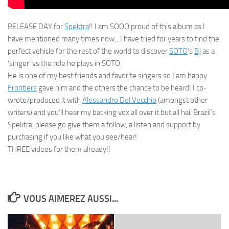
RELEASE DAY for
Spektra
!! I am SOOO proud of this album as I
have mentioned many times now…I have tried for years to find the
perfect vehicle for the rest of the world to discover
SOTO
‘s
BJ
as a
‘singer’ vs the role he plays in SOTO.
He is one of my best friends and favorite singers so I am happy
Frontiers
gave him and the others the chance to be heard! I co-
wrote/produced it with
Alessandro Del Vecchio
(amongst other
writers) and you’ll hear my backing vox all over it but all hail Brazil’s
Spektra, please go give them a follow, a listen and support by
purchasing if you like what you see/hear!
THREE videos for them already!!
VOUS AIMEREZ AUSSI...