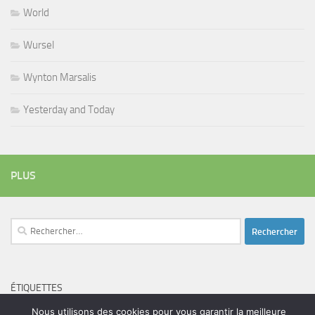
World
Wursel
Wynton Marsalis
Yesterday and Today
PLUS
Rechercher :
ÉTIQUETTES
blues
batteur
adam bomb
beatles
Nous utilisons des cookies pour vous garantir la meilleure
amar sundy
blues rock