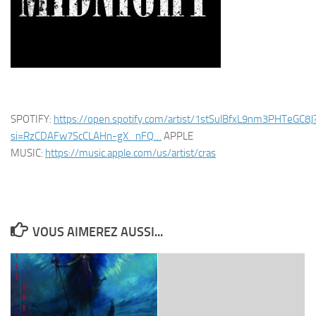
SPOTIFY:
https://
open.spotify.com/artist/1stSulB
fxL9nm3PHTeGC8J
si=RzCDAFw7ScCLAHn-gX_nFQ
…
APPLE
MUSIC:
https://
music.apple.com/us/artist/cras
VOUS AIMEREZ AUSSI...