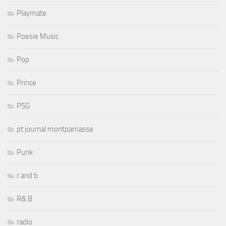
Playmate
Poesie Music
Pop
Prince
PSG
pt journal montparnasse
Punk
r and b
R& B
radio