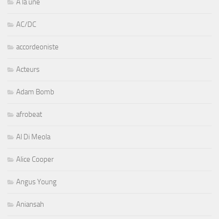
A la une
AC/DC
accordeoniste
Acteurs
Adam Bomb
afrobeat
Al Di Meola
Alice Cooper
Angus Young
Aniansah