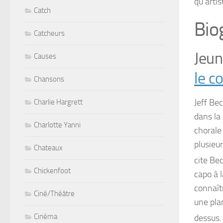
qu’artis
Catch
Bio
Catcheurs
Jeun
Causes
le c
Chansons
Jeff Be
Charlie Hargrett
dans la
Charlotte Yanni
chorale 
plusieu
Chateaux
cite Be
Chickenfoot
capo à 
connaîtr
Ciné/Théâtre
une pla
Cinéma
dessus. 