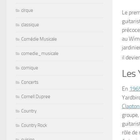
cirque
Le prem
guitaris
classique
précoce
au Wimb
Comédie Musicale
jardinie
comedie_musicale
il devie
comique
Les 
Concerts
En
196
Cornell Dupree
Yardbird
Clapton
Country
groupe
guitaris
Country Rock
rôle de 
cuisine