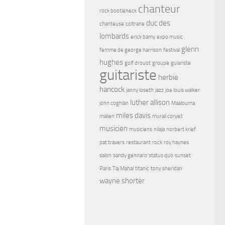
chanteur
rock bootleneck
duc des
chanteuse
coltrane
lombards
erick bamy
expo music
glenn
femme de george harrison
festival
hughes
golf drouot
groupe
guiariste
guitariste
herbie
hancock
janny loseth
jazz
joe louis walker
luther allison
john coghlan
Maalouma
miles davis
malien
murali coryell
musicien
musiciens
nilaja
norbert krief
pat travers
restaurant
rock
roy haynes
salon
sandy gennaro
status quo
sunset
Paris
Taj Mahal
titanic
tony sheridan
wayne shorter