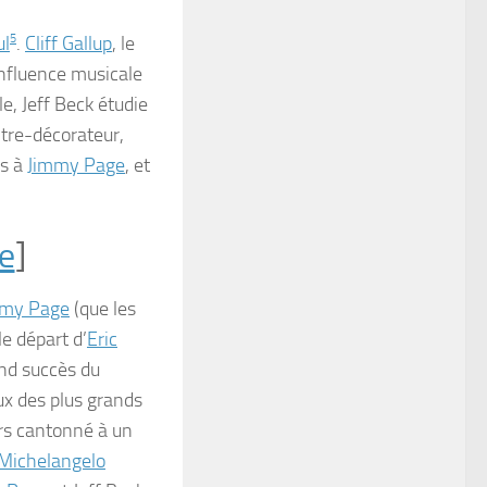
ul
5
.
Cliff Gallup
, le
influence musicale
le, Jeff Beck étudie
ntre-décorateur,
rs à
Jimmy Page
, et
de
]
mmy Page
(que les
le départ d’
Eric
and succès du
ux des plus grands
ors cantonné à un
Michelangelo