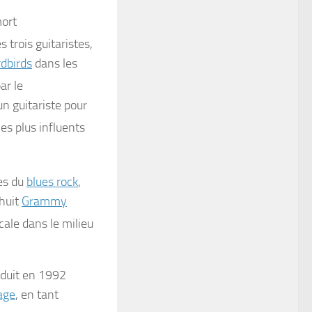
ort
des trois guitaristes,
dbirds
dans les
ar le
un guitariste pour
les plus influents
es du
blues rock
,
 huit
Grammy
cale dans le milieu
roduit en 1992
age
, en tant