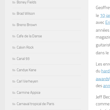
Boney Fields
Geoffre
Brad Wilson
le
10
ja
avec
Er
Breno Brown
années 
Cafe de la Danse
magazi
guitaris
Calvin Rock
dans le 
Canal 93
Les enr
Candye Kane
du
hard
awards
Carl Verheyen
des
ann
Carmine Appice
Jeff Bec
comme m
Carnaval tropical de Paris