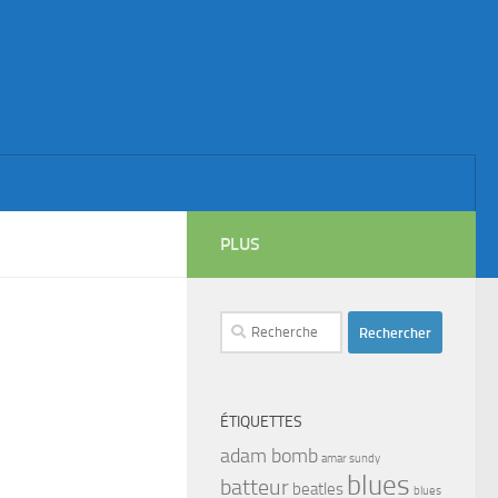
PLUS
Rechercher :
ÉTIQUETTES
adam bomb
amar sundy
blues
batteur
beatles
blues