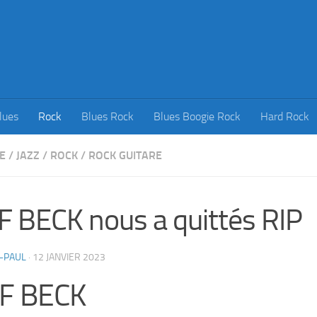
lues
Rock
Blues Rock
Blues Boogie Rock
Hard Rock
E
/
JAZZ
/
ROCK
/
ROCK GUITARE
F BECK nous a quittés RIP
-PAUL
·
12 JANVIER 2023
FF BECK