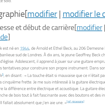
te solo.
graphie
[
modifier
|
modifier le 
esse et début de carrière
[
modifier
ode
]
ck est né en
1944
, de Arnold et Ethel Beck, au 206 Demesne
 banlieue sud de Londres. À dix ans, le jeune Geoffrey Beck 
d’église. Adolescent, il apprend à jouer sur une guitare empru
rs tentatives pour construire son propre instrument. Dans son
ck
5
, en disant : « La touche était si mauvaise que ce n’était p
la cinquième frette. Je me suis intéressé à la guitare électr
e la différence entre électrique et acoustique. La guitare éle
nche de bois tout à fait fascinante avec des boutons et des i
Il fallait absolument que j’en aie une. »
[réf. nécessaire]