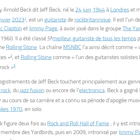
y Arnold Beck
dit
Jeff Beck
, né le
24
juin
1944
à
Londres
et m
nvier
2023
1
, est un
guitariste
de
rock
britannique
. Il est l’un 
ic Clapton
et
Jimmy Page
, à avoir joué dans le groupe
The Yar
1960. Il a été classé
5
e
meilleur guitariste de tous les temps
p
ne
Rolling Stone
. La chaîne
MSNBC
l’a ainsi décrit comme
« 
tes »
2
, et
Rolling Stone
comme
« l’un des guitaristes solistes 
rock »
3
.
egistrements de Jeff Beck touchent principalement aux genr
 rock
, du
jazz fusion
ou encore de l’
electronica
. Beck a gagné
4
au cours de sa carrière et a connu sa période d’apogée musi
ées 1970
, en solo.
k figure deux fois au
Rock and Roll Hall of Fame
; il y est int
embre des Yardbirds, puis en 2009, intronisé par
Jimmy P