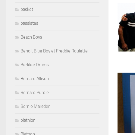
basket
bassistes
Beach Boys
Benoit Blue Boy et Freddie Roulette
Berklee Drums
Bernard Allison
Bernard Purdie
Bernie Marsden
biathlon
Biathon