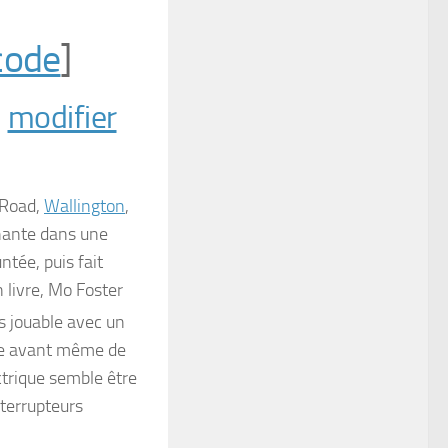
code
]
|
modifier
 Road,
Wallington
,
chante dans une
ntée, puis fait
 livre, Mo Foster
as jouable avec un
ique avant même de
ctrique semble être
nterrupteurs