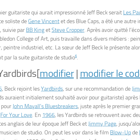
ier guitariste qui aurait impressionné Jeff Beck serait
Les Pa
te soliste de
Gene Vincent
et des Blue Caps, a été une autre 
, suivie par
BB King
et
Steve Cropper
. Après avoir quitté l’éco
ledon College of Art, puis travaille dans divers métiers : pei
r, peintre industriel, etc. La sœur de Jeff Beck le présente alo
nt par la suite guitariste de studio
6
.
Yardbirds
[
modifier
|
modifier le co
5
, Beck rejoint les
Yardbirds
, sur une recommandation de
Ji
s auraient initialement souhaité avoir pour guitariste) après 
pour
John Mayall’s Bluesbreakers
, juste après le premier gr
,
For Your Love
. En
1966
, les Yardbirds se retrouvent avec de
tes anglais de leur époque Jeff Beck et
Jimmy Page
, jusqu’al
musicien de studio. On peut les voir dans le film
Blow-Up
de