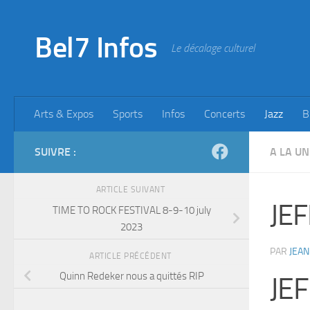
Skip to content
Bel7 Infos
Le décalage culturel
Arts & Expos
Sports
Infos
Concerts
Jazz
B
SUIVRE :
A LA UN
ARTICLE SUIVANT
JEF
TIME TO ROCK FESTIVAL 8-9-10 july
2023
PAR
JEAN
ARTICLE PRÉCÉDENT
Quinn Redeker nous a quittés RIP
JE