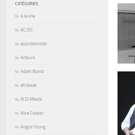
CATÉGORIES
A la une
AC/DC
accordeoniste
Acteurs
Adam Bomb
afrobeat
Al Di Meola
Alice Cooper
Angus Young