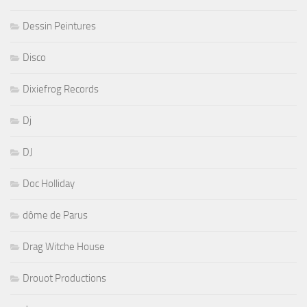
Dessin Peintures
Disco
Dixiefrog Records
Dj
DJ
Doc Holliday
dôme de Parus
Drag Witche House
Drouot Productions