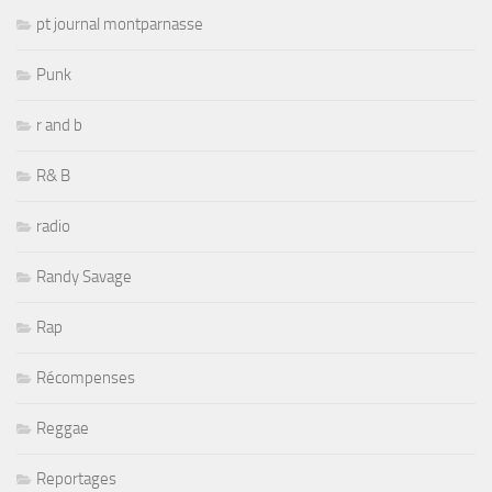
pt journal montparnasse
Punk
r and b
R& B
radio
Randy Savage
Rap
Récompenses
Reggae
Reportages