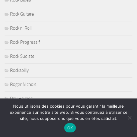
Rock Blues
Rock Guitare
Rock n' Roll
Rock Progressif
Rock Sudiste
Rockabilly
Roger Nichols
Roy Haynes
Nous utilisons des cookies pour vous garantir la meilleure
expérience sur notre site web. Si vous continuez à utiliser ce
RUGBY
site, nous supposerons que vous en êtes satisfait.
Salon de l'Agriculture 2011
OK