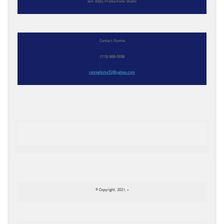
Jam Baby Productions Studio
Contact Ronnie
(773) 668-5698
ronniehicks52@yahoo.com
© Copyright, 2021, •