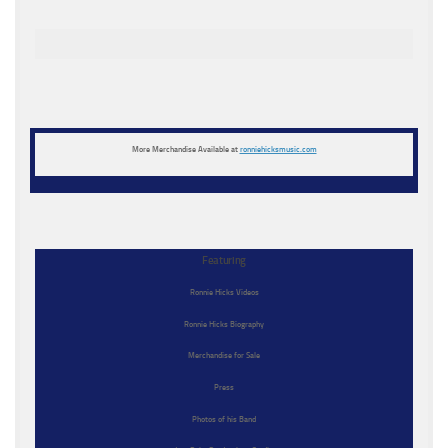
More Merchandise Available at
ronniehicksmusic.com
Featuring
Ronnie Hicks Videos
Ronnie Hicks Biography
Merchandise for Sale
Press
Photos of his Band