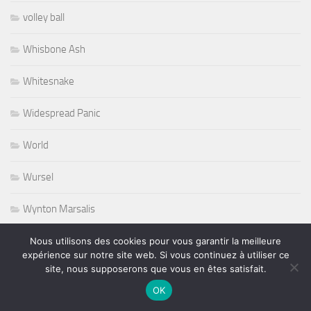
volley ball
Whisbone Ash
Whitesnake
Widespread Panic
World
Wursel
Wynton Marsalis
Yesterday and Today
Nous utilisons des cookies pour vous garantir la meilleure
expérience sur notre site web. Si vous continuez à utiliser ce
site, nous supposerons que vous en êtes satisfait.
OK
PLUS