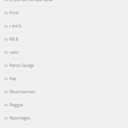
Punk
r and b
R& B
radio
Randy Savage
Rap
Récompenses
Reggae
Reportages