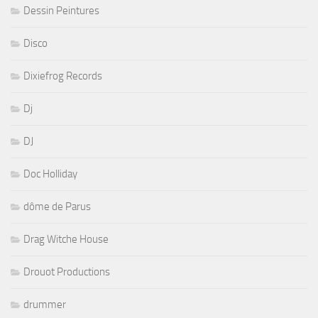
Dessin Peintures
Disco
Dixiefrog Records
Dj
DJ
Doc Holliday
dôme de Parus
Drag Witche House
Drouot Productions
drummer