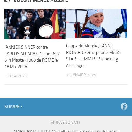
VOUS AIMEREZ AUSSI...
Coupe du Monde JEANNE
JANNICK SINNER contre
RICHARD 2ème pour la MASS
CARLOS ALCARAZ Winner 6-7
START FEMMES Rudpolding
6-1 Master 1000 de ROME le
Allemagne
18 Mai 2025
19 JANVIER 2025
19 MAI 2025
SUIVRE :
ARTICLE SUIVANT
MARIE PATOUILLET Médaille de Bronze sur le vélodrome