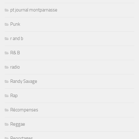
pt journal montparnasse
Punk
r and b
R& B
radio
Randy Savage
Rap
Récompenses
Reggae
Reportages