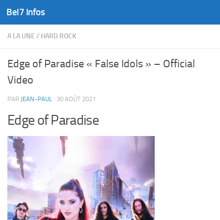
Bel7 Infos
Skip to content
A LA UNE
/
HARD ROCK
Edge of Paradise « False Idols » – Official
Video
PAR
JEAN-PAUL
·
30 AOÛT 2021
Edge of Paradise