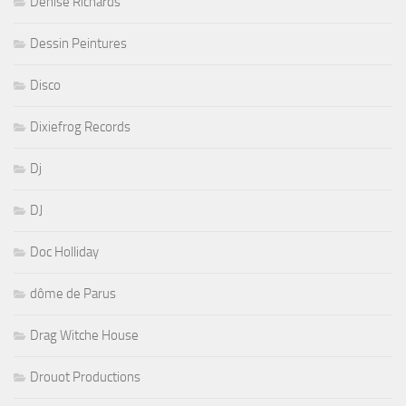
Denise Richards
Dessin Peintures
Disco
Dixiefrog Records
Dj
DJ
Doc Holliday
dôme de Parus
Drag Witche House
Drouot Productions