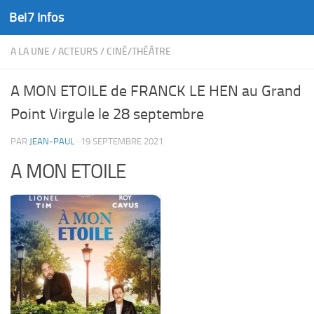
Bel7 Infos
Skip to content
A LA UNE
/
ACTEURS
/
CINÉ/THÉÂTRE
A MON ETOILE de FRANCK LE HEN au Grand
Point Virgule le 28 septembre
PAR
JEAN-PAUL
·
19 SEPTEMBRE 2021
A MON ETOILE