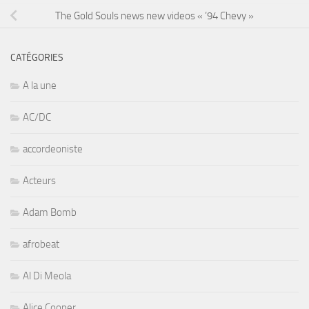
The Gold Souls news new videos « ’94 Chevy »
CATÉGORIES
A la une
AC/DC
accordeoniste
Acteurs
Adam Bomb
afrobeat
Al Di Meola
Alice Cooper