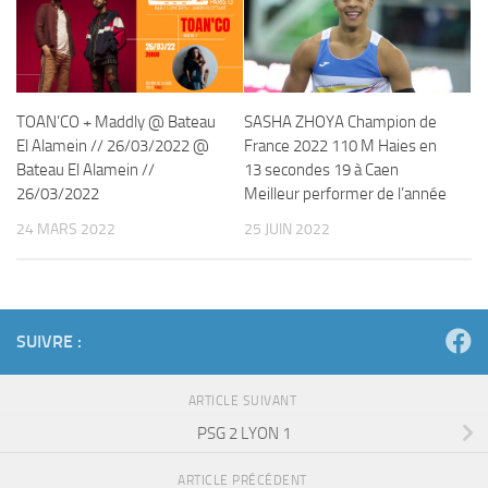
TOAN’CO + Maddly @ Bateau
SASHA ZHOYA Champion de
El Alamein // 26/03/2022 @
France 2022 110 M Haies en
Bateau El Alamein //
13 secondes 19 à Caen
26/03/2022
Meilleur performer de l’année
24 MARS 2022
25 JUIN 2022
SUIVRE :
ARTICLE SUIVANT
PSG 2 LYON 1
ARTICLE PRÉCÉDENT