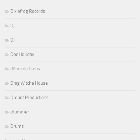
Dixiefrog Records
Dj
DJ
Doc Holliday
dôme de Parus
Drag Witche House
Drouot Productions
drummer
Drums