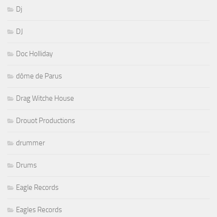
Dj
DJ
Doc Holliday
dôme de Parus
Drag Witche House
Drouot Productions
drummer
Drums
Eagle Records
Eagles Records