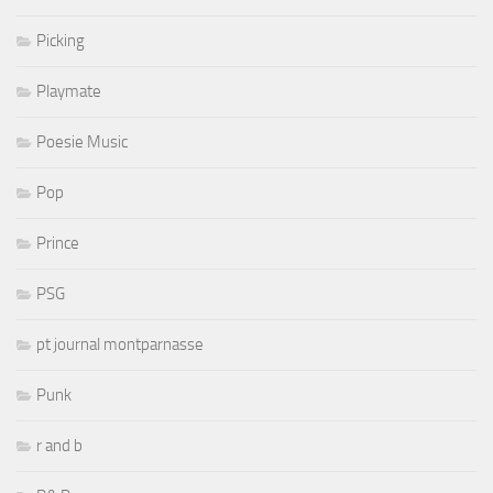
Picking
Playmate
Poesie Music
Pop
Prince
PSG
pt journal montparnasse
Punk
r and b