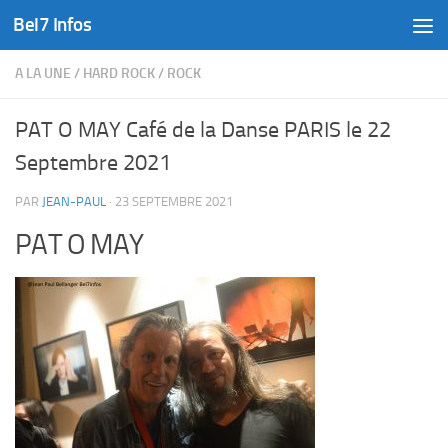
Bel7 Infos
Skip to content
A LA UNE
/
HARD ROCK
/
ROCK
PAT O MAY Café de la Danse PARIS le 22
Septembre 2021
PAR
JEAN-PAUL
·
23 SEPTEMBRE 2021
PAT O MAY