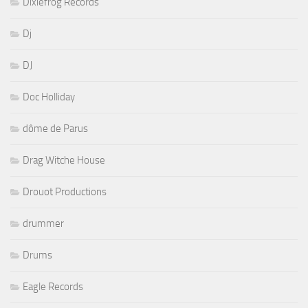
Dixiefrog Records
Dj
DJ
Doc Holliday
dôme de Parus
Drag Witche House
Drouot Productions
drummer
Drums
Eagle Records