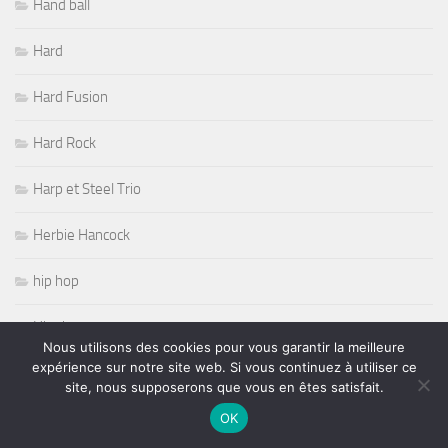
Hand ball
Hard
Hard Fusion
Hard Rock
Harp et Steel Trio
Herbie Hancock
hip hop
Hippisme
Nous utilisons des cookies pour vous garantir la meilleure
expérience sur notre site web. Si vous continuez à utiliser ce
HOTEL
site, nous supposerons que vous en êtes satisfait.
OK
Ilene Barnes