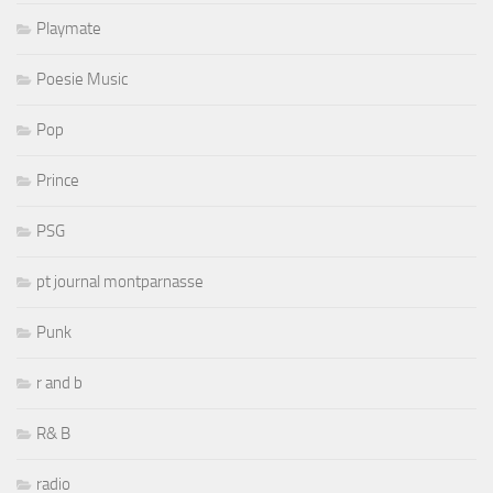
Playmate
Poesie Music
Pop
Prince
PSG
pt journal montparnasse
Punk
r and b
R& B
radio