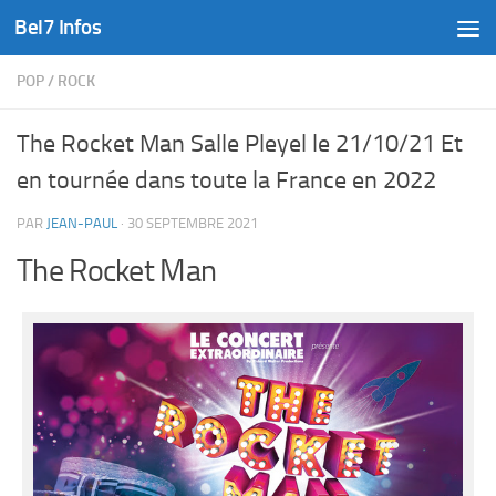
Bel7 Infos
Skip to content
POP
/
ROCK
The Rocket Man Salle Pleyel le 21/10/21 Et
en tournée dans toute la France en 2022
PAR
JEAN-PAUL
·
30 SEPTEMBRE 2021
The Rocket Man