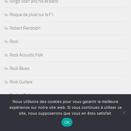
Ringo Starr and his all band
Risque de pluie sur la F1
Robert Randolph
Rock
Rock Acoustic Folk
Rock Blues
Rock Guitare
Rock n' Roll
Nous utilisons des cookies pour vous garantir la meilleure
expérience sur notre site web. Si vous continuez à utiliser ce
Rock Progressif
site, nous supposerons que vous en êtes satisfait.
Rock Sudiste
OK