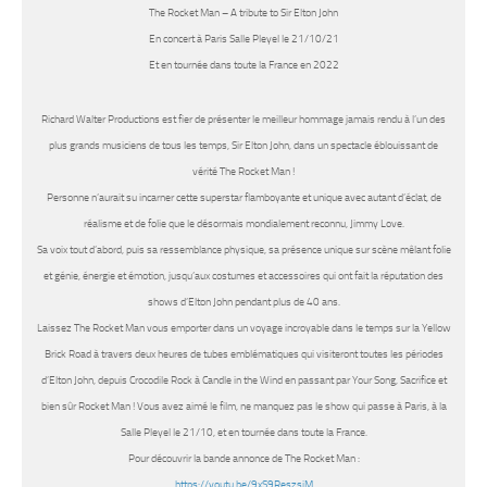
The Rocket Man – A tribute to Sir Elton John
En concert à Paris Salle Pleyel le 21/10/21
Et en tournée dans toute la France en 2022
Richard Walter Productions est fier de présenter le meilleur hommage jamais rendu à l’un des
plus grands musiciens de tous les temps,
Sir Elton John
, dans un spectacle éblouissant de
vérité
The Rocket Man
!
Personne n’aurait su incarner cette superstar flamboyante et unique avec autant d’éclat, de
réalisme et de folie que le désormais mondialement reconnu, Jimmy Love.
Sa voix tout d’abord, puis sa ressemblance physique, sa présence unique sur scène mêlant folie
et génie, énergie et émotion, jusqu’aux costumes et accessoires qui ont fait la réputation des
shows d’
Elton John
pendant plus de 40 ans.
Laissez
The Rocket Man
vous emporter dans un voyage incroyable dans le temps sur la Yellow
Brick Road à travers deux heures de tubes emblématiques qui visiteront toutes les périodes
d’
Elton John
, depuis Crocodile Rock à Candle in the Wind en passant par Your Song, Sacrifice et
bien sûr Rocket Man ! Vous avez aimé le film, ne manquez pas le show qui passe à
Paris, à la
Salle Pleyel le 21/10
, et en tournée dans toute la France.
Pour découvrir la bande annonce de The Rocket Man :
https://youtu.be/9xS9ReszsjM