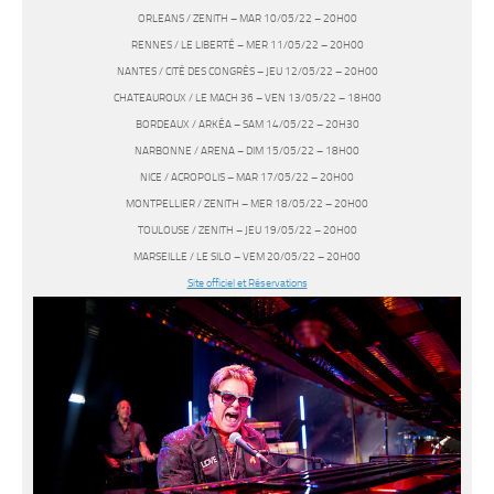
ORLEANS / ZENITH – MAR 10/05/22 – 20H00
RENNES / LE LIBERTÉ – MER 11/05/22 – 20H00
NANTES / CITÉ DES CONGRÈS – JEU 12/05/22 – 20H00
CHATEAUROUX / LE MACH 36 – VEN 13/05/22 – 18H00
BORDEAUX / ARKÉA – SAM 14/05/22 – 20H30
NARBONNE / ARENA – DIM 15/05/22 – 18H00
NICE / ACROPOLIS – MAR 17/05/22 – 20H00
MONTPELLIER / ZENITH – MER 18/05/22 – 20H00
TOULOUSE / ZENITH – JEU 19/05/22 – 20H00
MARSEILLE / LE SILO – VEM 20/05/22 – 20H00
Site officiel et Réservations