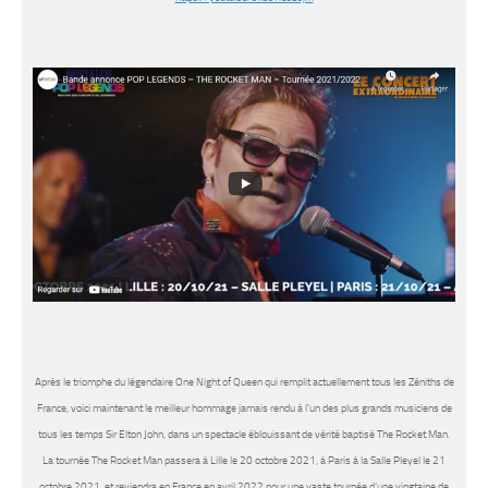
Après le triomphe du légendaire One Night of Queen qui remplit actuellement tous les Zéniths de
France, voici maintenant le meilleur hommage jamais rendu à l’un des plus grands musiciens de
tous les temps Sir Elton John, dans un spectacle éblouissant de vérité baptisé The Rocket Man.
La tournée The Rocket Man passera à Lille le 20 octobre 2021, à Paris à la Salle Pleyel le 21
octobre 2021, et reviendra en France en avril 2022 pour une vaste tournée d’une vingtaine de