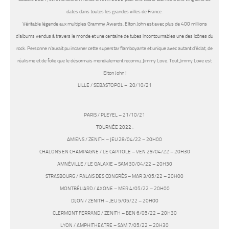
dates dans toutes les grandes villes de France.
Véritable légende aux multiples Grammy Awards, Elton John est avec plus de 400 millions
d’albums vendus à travers le monde et une centaine de tubes incontournables une des icônes du
rock. Personne n’aurait pu incarner cette superstar flamboyante et unique avec autant d’éclat, de
réalisme et de folie que le désormais mondialement reconnu, Jimmy Love. Tout Jimmy Love est
Elton John !
LILLE / SEBASTOPOL – 20/10/21
PARIS / PLEYEL – 21/10/21
TOURNÉE 2022 :
AMIENS / ZENITH – JEU 28/04/22 – 20H00
CHALONS EN CHAMPAGNE / LE CAPITOLE – VEN 29/04/22 – 20H30
AMNÉVILLE / LE GALAXIE – SAM 30/04/22 – 20H30
STRASBOURG / PALAIS DES CONGRÈS – MAR 3/05/22 – 20H00
MONTBÉLIARD / AXONE – MER 4/05/22 – 20H00
DIJON / ZENITH – JEU 5/05/22 – 20H00
CLERMONT FERRAND / ZENITH – BEN 6/05/22 – 20H30
LYON / AMPHITHEATRE – SAM 7/05/22 – 20H30