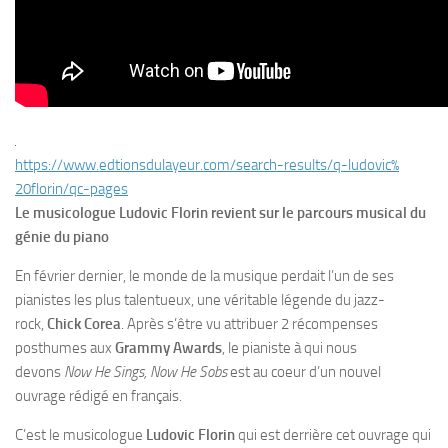
https://www.edtionsdulayeur.
com/search-results/q-ludovic%
20florin/qc-pages
Le musicologue Ludovic Florin revient sur le parcours musical du
génie du piano
En février dernier, le monde de la musique perdait l’un de ses
pianistes les plus talentueux, une véritable légende du jazz-
rock,
Chick Corea
. Après s’être vu attribuer 2 récompenses
posthumes aux
Grammy Awards
, le pianiste à qui nous
devons
Now He Sings, Now He Sobs
est au coeur d’un nouvel
ouvrage rédigé en français.
C’est le musicologue
Ludovic Florin
qui est derrière cet ouvrage qui