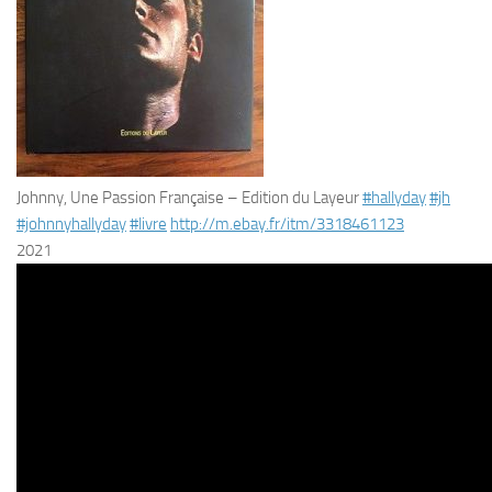
Johnny, Une Passion Française – Edition du Layeur
#hallyday
#jh
#johnnyhallyday
#livre
http://
m.ebay.fr/itm/
3318461123
2021