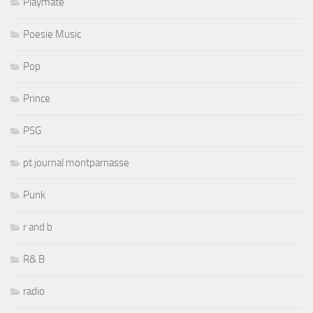
Playmate
Poesie Music
Pop
Prince
PSG
pt journal montparnasse
Punk
r and b
R& B
radio