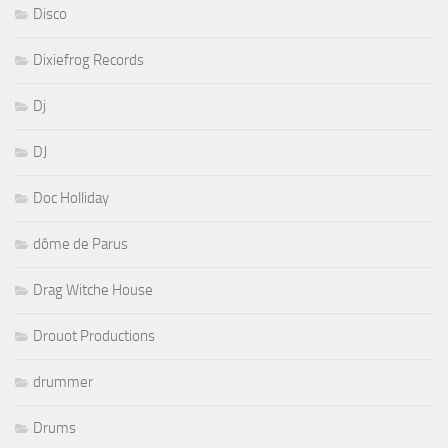
Disco
Dixiefrog Records
Dj
DJ
Doc Holliday
dôme de Parus
Drag Witche House
Drouot Productions
drummer
Drums