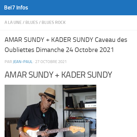
Bel7 Infos
Skip to content
A LA UNE
/
BLUES
/
BLUES ROCK
AMAR SUNDY + KADER SUNDY Caveau des
Oubliettes Dimanche 24 Octobre 2021
PAR
JEAN-PAUL
·
27 OCTOBRE 2021
AMAR SUNDY + KADER SUNDY