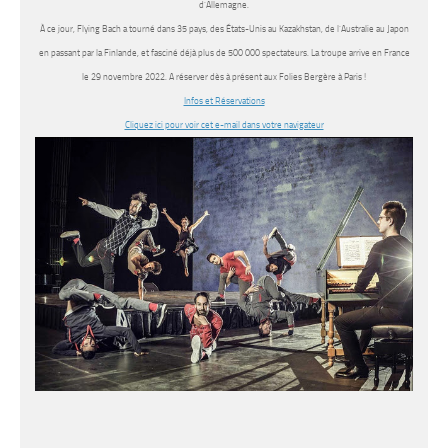
d’Allemagne.
À ce jour, Flying Bach a tourné dans 35 pays, des États-Unis au Kazakhstan, de l’Australie au Japon
en passant par la Finlande, et fasciné déjà plus de 500 000 spectateurs. La troupe arrive en France
le 29 novembre 2022. A réserver dès à présent aux Folies Bergère à Paris !
Infos et Réservations
Cliquez ici pour voir cet e-mail dans votre navigateur