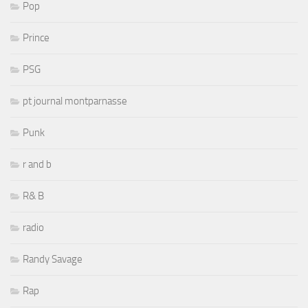
Pop
Prince
PSG
pt journal montparnasse
Punk
r and b
R& B
radio
Randy Savage
Rap