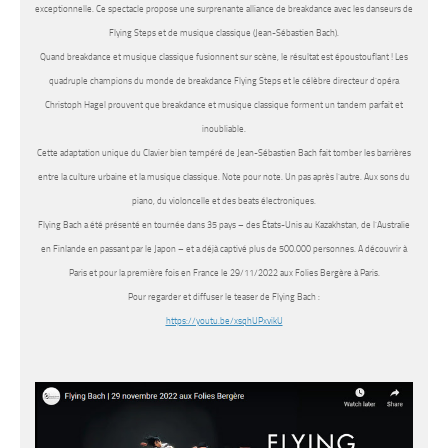
exceptionnelle. Ce spectacle propose une surprenante alliance de breakdance avec les danseurs de
Flying Steps et de musique classique (Jean-Sébastien Bach).
Quand breakdance et musique classique fusionnent sur scène, le résultat est époustouflant ! Les
quadruple champions du monde de breakdance Flying Steps et le célèbre directeur d’opéra
Christoph Hagel prouvent que breakdance et musique classique forment un tandem parfait et
inoubliable.
Cette adaptation unique du Clavier bien tempéré de Jean-Sébastien Bach fait tomber les barrières
entre la culture urbaine et la musique classique. Note pour note. Un pas après l’autre. Aux sons du
piano, du violoncelle et des beats électroniques.
Flying Bach
a été présenté en tournée dans 35 pays – des États-Unis au Kazakhstan, de l’Australie
en Finlande en passant par le Japon – et a déjà captivé plus de 500.000 personnes. A découvrir à
Paris et pour la première fois en France le 29/11/2022 aux Folies Bergère à Paris.
Pour regarder et diffuser le teaser de Flying Bach :
https://youtu.be/xsqhUPxvikU