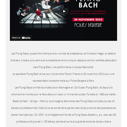
Les Flying Steps, quatre fois champions du monde de breakdance, et Christoph Hagel, le célèbre
directeur d’opéra, prouvent que le breakdance et la musique classique sont en parfaite adéquation
dans Flying Bach, une performance musicale fascinante.
Le spectacle Flying Bach arrive pour la première fois en France le 29 novembre 2022 pour une
représentation exceptionnelle aux Folies Bergère à Paris.
Les Flying Steps ont fait leurs débuts en Allemagne en 2010 avec Flying Bach, et depuis ils
sillonnent le monde pour le faire découvrir avec un immense succès. Fondée en 1993 par Vartan
Bassil et Kadir « Amigo » Memis, la compagnie allemande des Flying Steps compte plus de 40
danseurs professionnels. Mais ils ne se contentent pas de créer et de produire des spectacles de
danse internationaux. En 2007, ils ont également fondé la Flying Steps Academy, qui, avec ses 35
professeurs et plus de 2 100 élèves, est devenue la plus grande école de danse urbaine