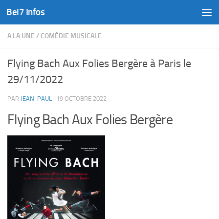
Bel7 Infos
Skip to content
A LA UNE
/
COMÉDIE MUSICALE
Flying Bach Aux Folies Bergère à Paris le
29/11/2022
PAR
JEAN-PAUL
·
19 OCTOBRE 2022
Flying Bach Aux Folies Bergère