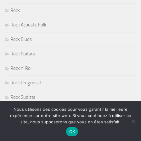
Rock
Rock Acoustic Folk
Rock Blues
Rock Guitare
Rock n' Roll
Rock Progressif
Rock Sudiste
Nous utilisons des cookies pour vous garantir la meilleure
Rockabilly
expérience sur notre site web. Si vous continuez à utiliser ce
site, nous supposerons que vous en êtes satisfait.
Roger Nichols
OK
Roy Haynes