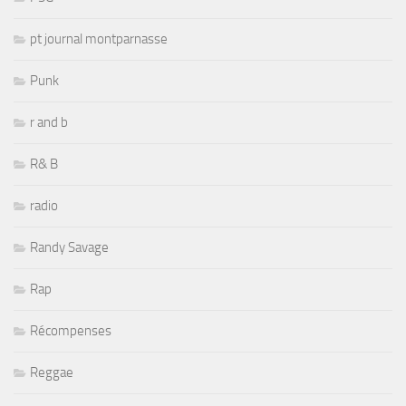
pt journal montparnasse
Punk
r and b
R& B
radio
Randy Savage
Rap
Récompenses
Reggae