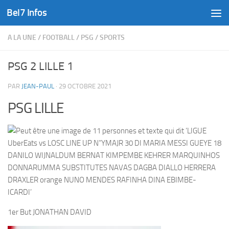
Bel7 Infos
Skip to content
A LA UNE
/
FOOTBALL
/
PSG
/
SPORTS
PSG 2 LILLE 1
PAR
JEAN-PAUL
·
29 OCTOBRE 2021
PSG LILLE
1er But JONATHAN DAVID