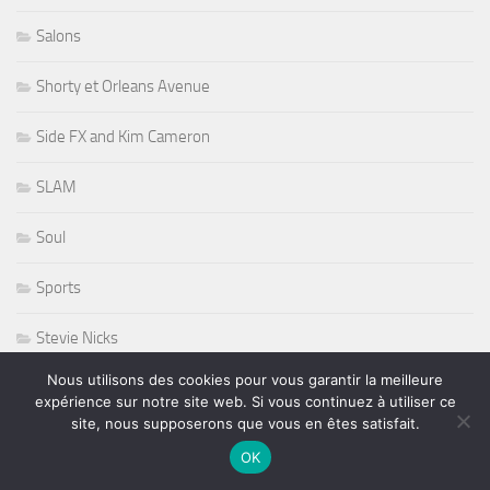
Salons
Shorty et Orleans Avenue
Side FX and Kim Cameron
SLAM
Soul
Sports
Stevie Nicks
Nous utilisons des cookies pour vous garantir la meilleure
Sting
expérience sur notre site web. Si vous continuez à utiliser ce
site, nous supposerons que vous en êtes satisfait.
Stryper
OK
Studios