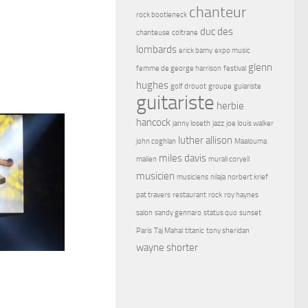
chanteur
rock bootleneck
duc des
chanteuse
coltrane
lombards
erick bamy
expo music
glenn
femme de george harrison
festival
hughes
golf drouot
groupe
guiariste
guitariste
herbie
hancock
janny loseth
jazz
joe louis walker
luther allison
john coghlan
Maalouma
miles davis
malien
murali coryell
musicien
musiciens
nilaja
norbert krief
pat travers
restaurant
rock
roy haynes
salon
sandy gennaro
status quo
sunset
Paris
Taj Mahal
titanic
tony sheridan
wayne shorter