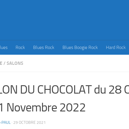
lues
Rock
Blues Rock
Blues Boogie Rock
Hard Rock
E
/
SALONS
LON DU CHOCOLAT du 28 O
 1 Novembre 2022
-PAUL
·
29 OCTOBRE 2021