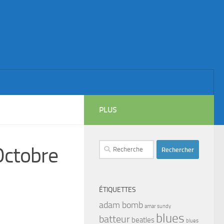
PLUS
Rechercher :
ctobre
ÉTIQUETTES
adam bomb
amar sundy
blues
batteur
beatles
blues