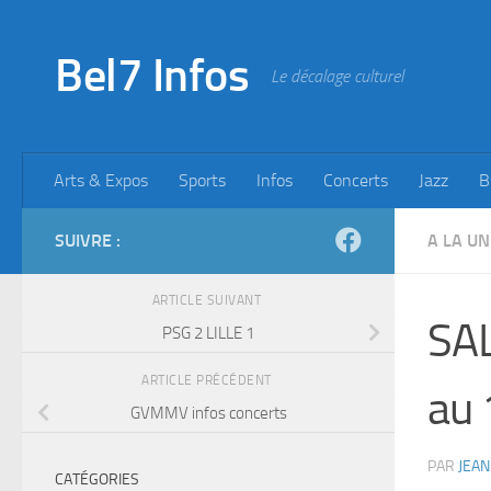
Skip to content
Bel7 Infos
Le décalage culturel
Arts & Expos
Sports
Infos
Concerts
Jazz
B
SUIVRE :
A LA UN
ARTICLE SUIVANT
SA
PSG 2 LILLE 1
ARTICLE PRÉCÉDENT
au
GVMMV infos concerts
PAR
JEAN
CATÉGORIES