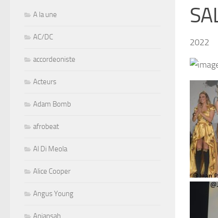
SA
A la une
AC/DC
2022
accordeoniste
Acteurs
Adam Bomb
afrobeat
Al Di Meola
Alice Cooper
Angus Young
Aniansah