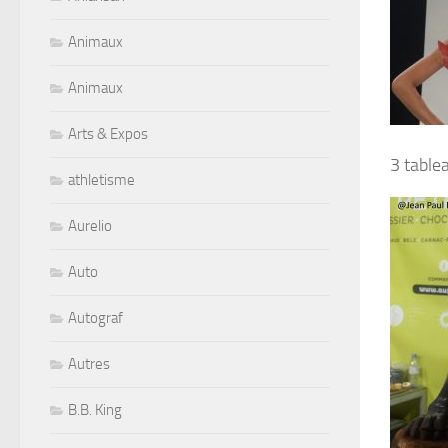
Animaux
Animaux
Arts & Expos
3 table
athletisme
Aurelio
Auto
Autograf
Autres
B.B. King