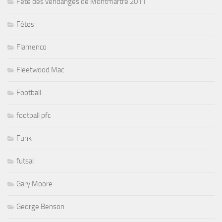
Fête des vendanges de Montmartre 2011
Fêtes
Flamenco
Fleetwood Mac
Football
football pfc
Funk
futsal
Gary Moore
George Benson