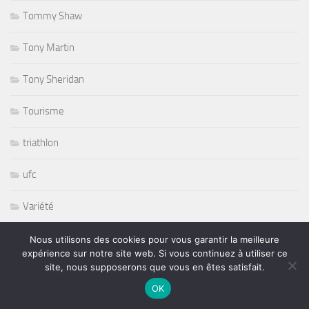
Tommy Shaw
Tony Martin
Tony Sheridan
Tourisme
triathlon
ufc
Variété
volley ball
Nous utilisons des cookies pour vous garantir la meilleure
expérience sur notre site web. Si vous continuez à utiliser ce
site, nous supposerons que vous en êtes satisfait.
Whisbone Ash
OK
Whitesnake