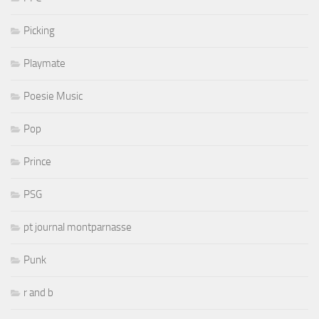
Picking
Playmate
Poesie Music
Pop
Prince
PSG
pt journal montparnasse
Punk
r and b