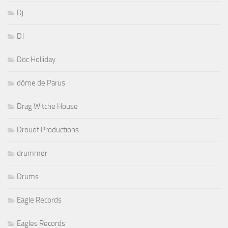
Dj
DJ
Doc Holliday
dôme de Parus
Drag Witche House
Drouot Productions
drummer
Drums
Eagle Records
Eagles Records