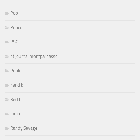
Pop
Prince
PSG
pt journal montparnasse
Punk
r and b
R& B
radio
Randy Savage