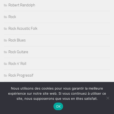
Robert Randolph
Rock
Rock Acoustic Folk
Rock Blues
Rock Guitare
Rock n' Roll
Rock Progressif
Rock Sudiste
Nous utilisons des cookies pour vous garantir la meilleure
expérience sur notre site web. Si vous continuez à utiliser ce
Rockabilly
site, nous supposerons que vous en êtes satisfait.
OK
Roger Nichols