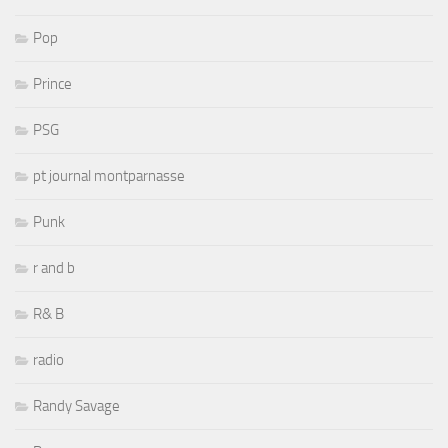
Pop
Prince
PSG
pt journal montparnasse
Punk
r and b
R& B
radio
Randy Savage