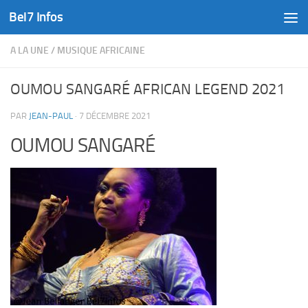
Bel7 Infos
Skip to content
A LA UNE
/
MUSIQUE AFRICAINE
OUMOU SANGARÉ AFRICAN LEGEND 2021
PAR
JEAN-PAUL
·
7 DÉCEMBRE 2021
OUMOU SANGARÉ