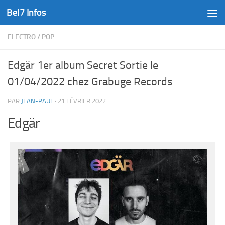
Bel7 Infos
Skip to content
ELECTRO
/
POP
Edgär 1er album Secret Sortie le
01/04/2022 chez Grabuge Records
PAR
JEAN-PAUL
·
21 FÉVRIER 2022
Edgär