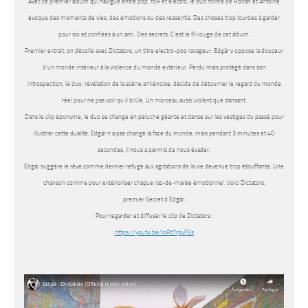
Avec ce premier album qui navigue entre pop, folk et électro, le duo formé de Ronan et Antoine
évoque des moments de vies, des émotions ou des ressentis. Des choses trop lourdes à garder
pour soi et confiées à un ami. Des secrets. C’est le fil rouge de cet album.
Premier extrait, on décolle avec
Dictators
, un titre electro-pop ravageur.
Edgär
y oppose la douceur
d’un monde intérieur à la violence du monde extérieur. Perdu mais protégé dans son
introspection, le duo, révélation de la scène amiénoise, décide de détourner le regard du monde
réel pour ne pas voir qu’il brûle. Un morceau aussi violent que dansant.
Dans le clip éponyme, le duo se change en peluche géante et danse sur les vestiges du passé pour
illustrer cette dualité.
Edgär
n’a pas changé la face du monde, mais pendant 3 minutes et 40
secondes, il nous a permis de nous évader.
Edgär
suggère le rêve comme dernier refuge aux agitations de la vie devenue trop étouffante. Une
chanson comme pour extérioriser chaque raz-de-marée émotionnel. Voici
Dictators
,
premier
Secret d’Edgär
.
Pour regarder et diffuser le clip de Dictators :
https://youtu.be/loRt7rpvFEs