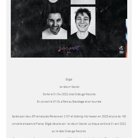
Edgär
1er album Secret
Sortie le 01/04/2022 chez Grabuge Records
En concert le 07/04 à Paris au Backstage et en tournée
Après avoir deux EP remarqués (Persona en 2107 et Walking into heaven en 2020) et plus de 150
concerts à travers la France,
Edgär
dévoile son 1er album Secret. Le disque sortira le 01 avril 2022
sur le label Grabuge Records.