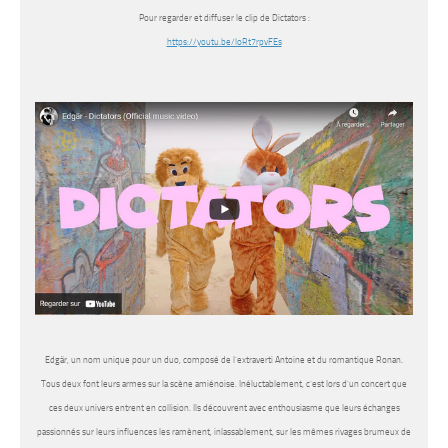
Pour regarder et diffuser le clip de Dictators :
https://youtu.be/loRt7rpvFEs
Edgär, un nom unique pour un duo, composé de l’extraverti Antoine et du romantique Ronan.
Tous deux font leurs armes sur la scène amiénoise. Inéluctablement, c’est lors d’un concert que
ces deux univers entrent en collision. Ils découvrent avec enthousiasme que leurs échanges
passionnés sur leurs influences les ramènent, inlassablement, sur les mêmes rivages brumeux de