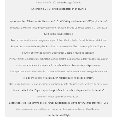
Sortie le 01/04/2022 chez Grabuge Records
En concert le 07/04 à Paris au Backstage et en tournée
Après avoir deux EP remarqués (Persona en 2107 et Walking into heaven en 2020) et plus de 150
concerts à travers la France,
Edgär
dévoile son 1er album Secret. Le disque sortira le 01 avril 2022
sur le label Grabuge Records.
Avec ce premier album qui navigue entre pop, folk et électro, le duo formé de Ronan et Antoine
évoque des moments de vies, des émotions ou des ressentis. Des choses trop lourdes à garder
pour soi et confiées à un ami. Des secrets. C’est le fil rouge de cet album.
Premier extrait, on décolle avec
Dictators
, un titre electro-pop ravageur.
Edgär
y oppose la douceur
d’un monde intérieur à la violence du monde extérieur. Perdu mais protégé dans son
introspection, le duo, révélation de la scène amiénoise, décide de détourner le regard du monde
réel pour ne pas voir qu’il brûle. Un morceau aussi violent que dansant.
Dans le clip éponyme, le duo se change en peluche géante et danse sur les vestiges du passé pour
illustrer cette dualité.
Edgär
n’a pas changé la face du monde, mais pendant 3 minutes et 40
secondes, il nous a permis de nous évader.
Edgär
suggère le rêve comme dernier refuge aux agitations de la vie devenue trop étouffante. Une
chanson comme pour extérioriser chaque raz-de-marée émotionnel. Voici
Dictators
,
premier
Secret d’Edgär
.