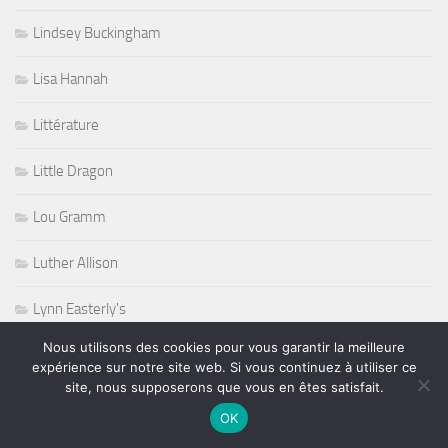
Lindsey Buckingham
Lisa Hannah
Littérature
Little Dragon
Lou Gramm
Luther Allison
Lynn Easterly's
Nous utilisons des cookies pour vous garantir la meilleure
Magicien
expérience sur notre site web. Si vous continuez à utiliser ce
site, nous supposerons que vous en êtes satisfait.
Marathon
OK
Metalcore