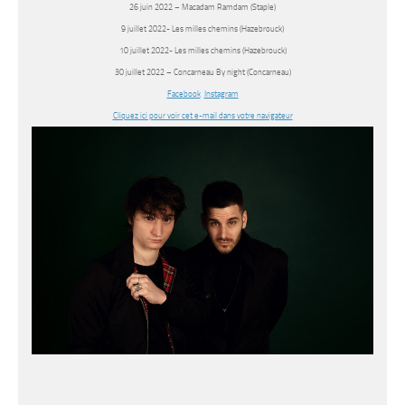
26 juin 2022 – Macadam Ramdam (Staple)
9 juillet 2022- Les milles chemins (Hazebrouck)
10 juillet 2022- Les milles chemins (Hazebrouck)
30 juillet 2022 – Concarneau By night (Concarneau)
Facebook
Instagram
Cliquez ici pour voir cet e-mail dans votre navigateur