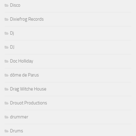
Disco
Dixiefrog Records
Dj
DJ
Doc Holliday
dôme de Parus
Drag Witche House
Drouot Productions
drummer
Drums