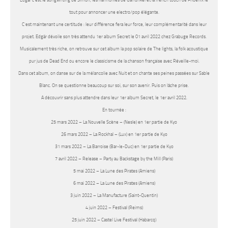
tout pour annoncer une electro/pop élégante.
C’est maintenant une certitude : leur différence fera leur force, leur complémentarité dans leur
projet. Edgär dévoile son très attendu 1er album Secret le 01 avril 2022 chez Grabuge Records.
Musicalement très riche, on retrouve sur cet album la pop solaire de The lights, la folk acoustique
pur jus de Dead End ou encore le classicisme de la chanson française avec Réveille-moi.
Dans cet album, on danse sur de la mélancolie avec Nuit et on chante ses peines passées sur Sable
Blanc. On se questionne beaucoup sur soi, sur son avenir. Puis on lâche prise.
A découvrir sans plus attendre dans leur 1er album Secret, le 1er avril 2022.
En tournée :
25 mars 2022 – La Nouvelle Scène – (Nesle) en 1er partie de Kyo
26 mars 2022 – La Rockhal – (Lux) en 1er partie de Kyo
31 mars 2022 – La Barroise (Bar-le-Duc) en 1er partie de Kyo
7 avril 2022 – Release – Party au Backstage by the Mill (Paris)
5 mai 2022 – La Lune des Pirates (Amiens)
6 mai 2022 – La Lune des Pirates (Amiens)
3 juin 2022 – La Manufacture (Saint-Quentin)
4 juin 2022 – Festival (Reims)
25 juin 2022 – Castel Live Festival (Habarcq)