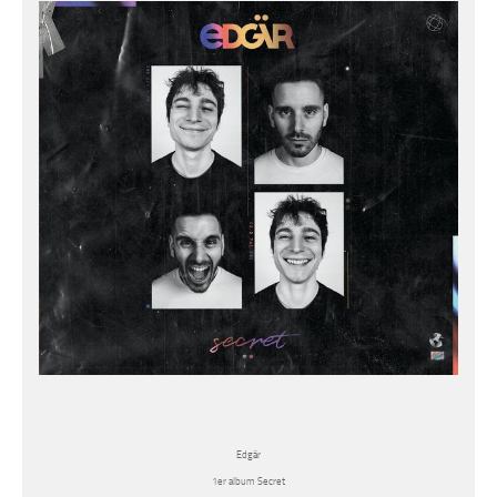
Edgär
1er album Secret