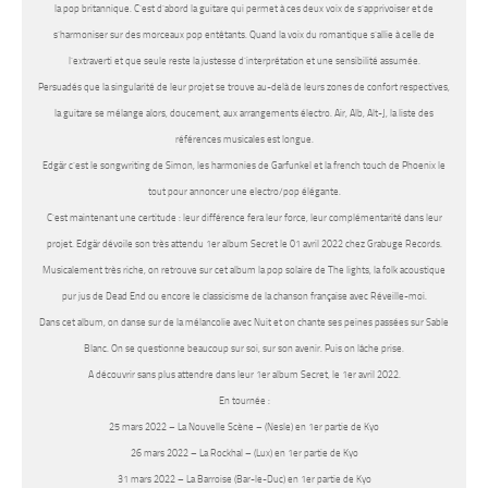
la pop britannique. C’est d’abord la guitare qui permet à ces deux voix de s’apprivoiser et de
s’harmoniser sur des morceaux pop entêtants. Quand la voix du romantique s’allie à celle de
l’extraverti et que seule reste la justesse d’interprétation et une sensibilité assumée.
Persuadés que la singularité de leur projet se trouve au-delà de leurs zones de confort respectives,
la guitare se mélange alors, doucement, aux arrangements électro. Air, Alb, Alt-J, la liste des
références musicales est longue.
Edgär c’est le songwriting de Simon, les harmonies de Garfunkel et la french touch de Phoenix le
tout pour annoncer une electro/pop élégante.
C’est maintenant une certitude : leur différence fera leur force, leur complémentarité dans leur
projet. Edgär dévoile son très attendu 1er album Secret le 01 avril 2022 chez Grabuge Records.
Musicalement très riche, on retrouve sur cet album la pop solaire de The lights, la folk acoustique
pur jus de Dead End ou encore le classicisme de la chanson française avec Réveille-moi.
Dans cet album, on danse sur de la mélancolie avec Nuit et on chante ses peines passées sur Sable
Blanc. On se questionne beaucoup sur soi, sur son avenir. Puis on lâche prise.
A découvrir sans plus attendre dans leur 1er album Secret, le 1er avril 2022.
En tournée :
25 mars 2022 – La Nouvelle Scène – (Nesle) en 1er partie de Kyo
26 mars 2022 – La Rockhal – (Lux) en 1er partie de Kyo
31 mars 2022 – La Barroise (Bar-le-Duc) en 1er partie de Kyo