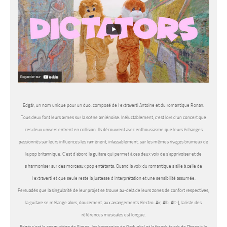
Edgär, un nom unique pour un duo, composé de l’extraverti Antoine et du romantique Ronan.
Tous deux font leurs armes sur la scène amiénoise. Inéluctablement, c’est lors d’un concert que
ces deux univers entrent en collision. Ils découvrent avec enthousiasme que leurs échanges
passionnés sur leurs influences les ramènent, inlassablement, sur les mêmes rivages brumeux de
la pop britannique. C’est d’abord la guitare qui permet à ces deux voix de s’apprivoiser et de
s’harmoniser sur des morceaux pop entêtants. Quand la voix du romantique s’allie à celle de
l’extraverti et que seule reste la justesse d’interprétation et une sensibilité assumée.
Persuadés que la singularité de leur projet se trouve au-delà de leurs zones de confort respectives,
la guitare se mélange alors, doucement, aux arrangements électro. Air, Alb, Alt-J, la liste des
références musicales est longue.
Edgär c’est le songwriting de Simon, les harmonies de Garfunkel et la french touch de Phoenix le