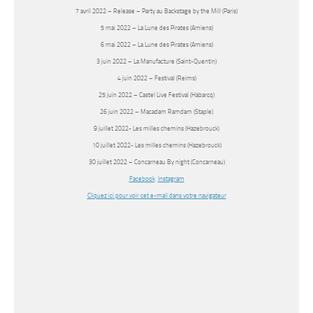
7 avril 2022 – Release – Party au Backstage by the Mill (Paris)
5 mai 2022 – La Lune des Pirates (Amiens)
6 mai 2022 – La Lune des Pirates (Amiens)
3 juin 2022 – La Manufacture (Saint-Quentin)
4 juin 2022 – Festival (Reims)
25 juin 2022 – Castel Live Festival (Habarcq)
26 juin 2022 – Macadam Ramdam (Staple)
9 juillet 2022- Les milles chemins (Hazebrouck)
10 juillet 2022- Les milles chemins (Hazebrouck)
30 juillet 2022 – Concarneau By night (Concarneau)
Facebook
Instagram
Cliquez ici pour voir cet e-mail dans votre navigateur