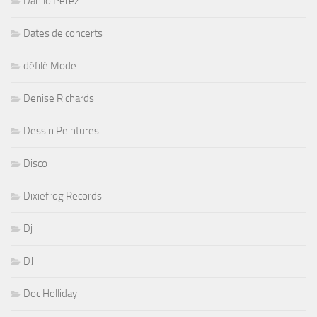
Danilo Perez
Dates de concerts
défilé Mode
Denise Richards
Dessin Peintures
Disco
Dixiefrog Records
Dj
DJ
Doc Holliday