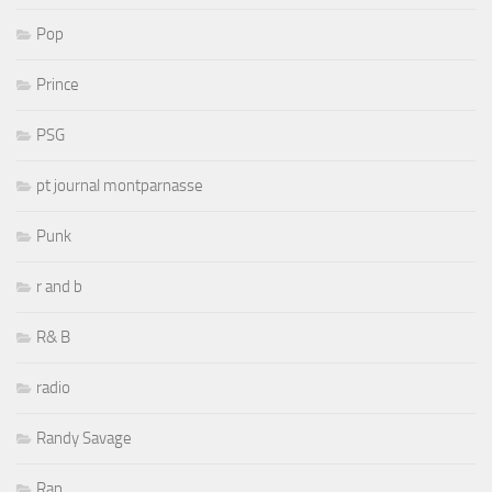
Pop
Prince
PSG
pt journal montparnasse
Punk
r and b
R& B
radio
Randy Savage
Rap