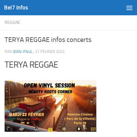
Bel7 Infos
Skip to content
REGGAE
TERYA REGGAE infos concerts
PAR
JEAN-PAUL
·
21 FÉVRIER 2022
TERYA REGGAE