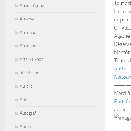
Tout est
Angus Young
La prog
disponi
Aniansah
On vous
Animaux
Agathe 
Réserve
Animaux
bientôt
Arts & Expos
Toutes 
Anthon
athletisme
Naïssam
———
Aurelio
Merci à 
Auto
Port-Cro
au
Dépa
Autograf
Autres