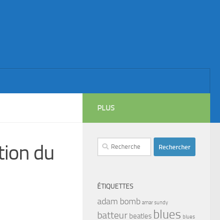
PLUS
Rechercher :
tion du
ÉTIQUETTES
adam bomb
amar sundy
blues
batteur
beatles
blues