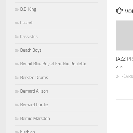
B.B. King
VOU
basket
bassistes
Beach Boys
JAZZ P
Benoit Blue Boy et Freddie Roulette
2 3
24 FÉVRI
Berklee Drums
Bernard Allison
Bernard Purdie
Bernie Marsden
biathlon