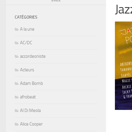
Jaz
CATÉGORIES
A la une
AC/DC
accordeoniste
Acteurs
Adam Bomb
afrobeat
Al Di Meola
Alice Cooper