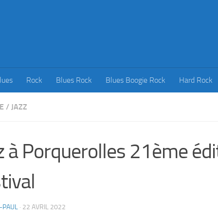
lues
Rock
Blues Rock
Blues Boogie Rock
Hard Rock
E
/
JAZZ
z à Porquerolles 21ème édi
tival
-PAUL
·
22 AVRIL 2022