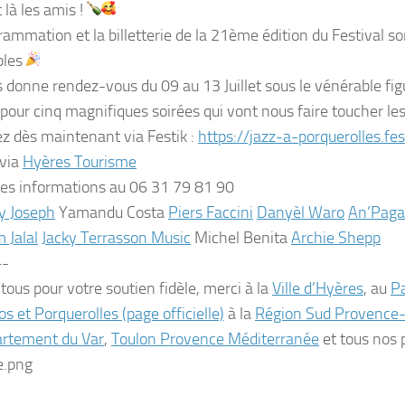
 là les amis !
rammation et la billetterie de la 21ème édition du Festival 
bles
 donne rendez-vous du 09 au 13 Juillet sous le vénérable figu
pour cinq magnifiques soirées qui vont nous faire toucher les
z dès maintenant via Festik :
https://jazz-a-porquerolles.
fes
 via
Hyères Tourisme
les informations au 06 31 79 81 90
y Joseph
Yamandu Costa
Piers Faccini
Danyèl Waro
An’Paga
 Jalal
Jacky Terrasson Music
Michel Benita
Archie Shepp
-
tous pour votre soutien fidèle, merci à la
Ville d’Hyères
, au
Pa
s et Porquerolles (page officielle)
à la
Région Sud Provence-
rtement du Var
,
Toulon Provence Méditerranée
et tous nos p