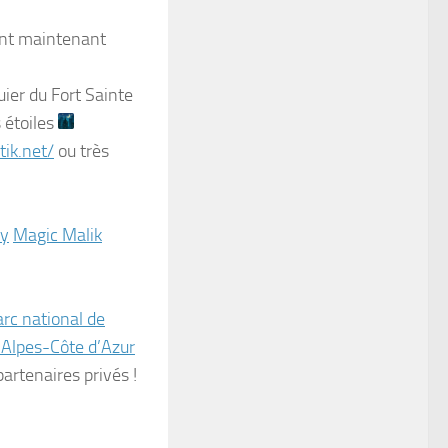
sont maintenant
ier du Fort Sainte
 étoiles
tik.net/
ou très
y
Magic Malik
rc national de
Alpes-Côte d’Azur
artenaires privés !