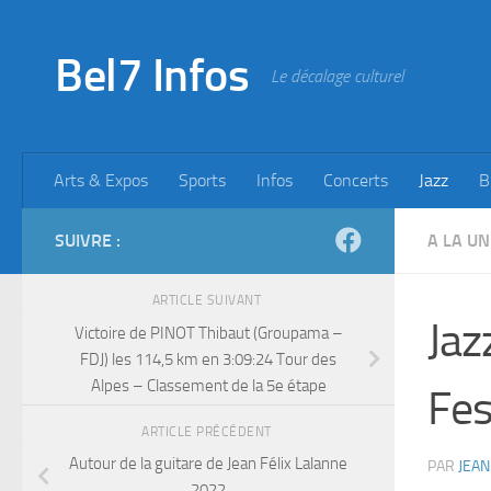
Skip to content
Bel7 Infos
Le décalage culturel
Arts & Expos
Sports
Infos
Concerts
Jazz
B
SUIVRE :
A LA UN
ARTICLE SUIVANT
Jaz
Victoire de PINOT Thibaut (Groupama –
FDJ) les 114,5 km en 3:09:24 Tour des
Alpes – Classement de la 5e étape
Fes
ARTICLE PRÉCÉDENT
Autour de la guitare de Jean Félix Lalanne
PAR
JEAN
2022