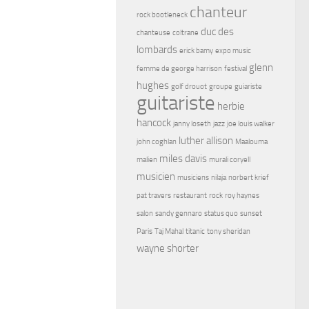
chanteur
rock bootleneck
duc des
chanteuse
coltrane
lombards
erick bamy
expo music
glenn
femme de george harrison
festival
hughes
golf drouot
groupe
guiariste
guitariste
herbie
hancock
janny loseth
jazz
joe louis walker
luther allison
john coghlan
Maalouma
miles davis
malien
murali coryell
musicien
musiciens
nilaja
norbert krief
pat travers
restaurant
rock
roy haynes
salon
sandy gennaro
status quo
sunset
Paris
Taj Mahal
titanic
tony sheridan
wayne shorter