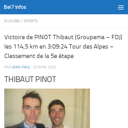
Bel7 Infos
Skip to content
A LA UNE
/
SPORTS
Victoire de PINOT Thibaut (Groupama – FDJ)
les 114,5 km en 3:09:24 Tour des Alpes –
Classement de la 5e étape
PAR
JEAN-PAUL
·
22 AVRIL 2022
THIBAUT PINOT