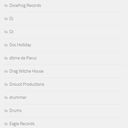
Dixiefrog Records
Dj
DJ
Doc Holliday
dôme de Parus
Drag Witche House
Drouot Productions
drummer
Drums
Eagle Records