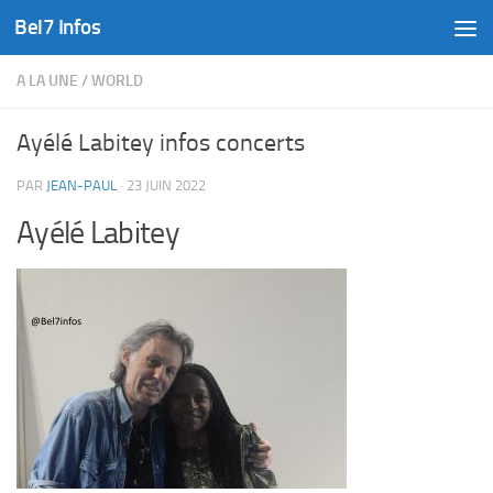
Bel7 Infos
Skip to content
A LA UNE
/
WORLD
Ayélé Labitey infos concerts
PAR
JEAN-PAUL
·
23 JUIN 2022
Ayélé Labitey