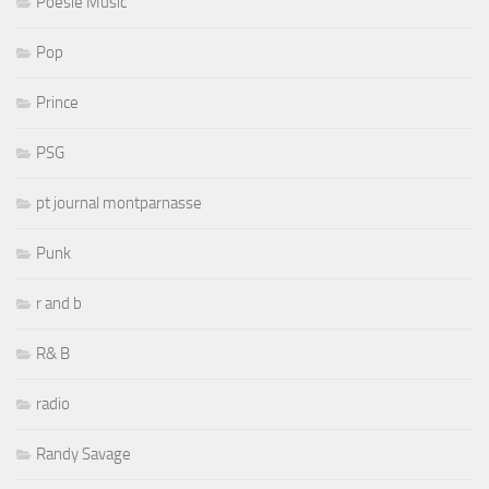
Poesie Music
Pop
Prince
PSG
pt journal montparnasse
Punk
r and b
R& B
radio
Randy Savage