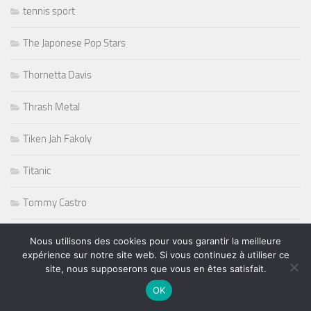
tennis sport
The Japonese Pop Stars
Thornetta Davis
Thrash Metal
Tiken Jah Fakoly
Titanic
Tommy Castro
Tommy Shaw
Nous utilisons des cookies pour vous garantir la meilleure
expérience sur notre site web. Si vous continuez à utiliser ce
Tony Martin
site, nous supposerons que vous en êtes satisfait.
OK
Tony Sheridan