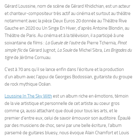
Gérard Loussine, nom de scène de Gérard Khidichian, est un acteur
et chanteur-compositeur très actif au cinéma et surtout au théâtre
notamment avec la pièce Deux Euros 20 donnée au Théâtre Rive
Gauche en 2020 ou Un Singe En Hiver, d’après Antoine Blondin, au
Théâtre de Paris. Au cinéma et à la télévision, il a participé à une
soixantaine de films :
La Gueule de l’autre
de Pierre Tchernia,
Pinot
simple flic
de Gérard Jugnot,
La Soule
de Michel Sibra,
Les Brigades du
tigre
de Jérôme Cornuau.
C’est à 70 ans qu’il se lance enfin dans l’écriture et la production
d’un album avec l’appui de Georges Bodossian, guitariste du groupe
de rock mythique Océan.
Loussine In The Sky With
est un album riche en émotions, témoin
de la vie artistique et personnelle de cet artiste au coeur gros
comme ça, aussi attachant que doué pour tous les arts, et le
premier d’entre eux, celui de savoir émouvoir son auditoire. Épaulé
par des musiciens de choc, servi par une belle écriture, l’album
parsemé de guitares bluesy, nous évoque Alain Chamfort et Louis