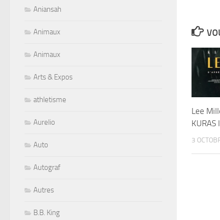
Aniansah
Animaux
VOU
Animaux
Arts & Expos
athletisme
Lee Mil
Aurelio
KURAS l
3 OCTOB
Auto
Autograf
Autres
B.B. King