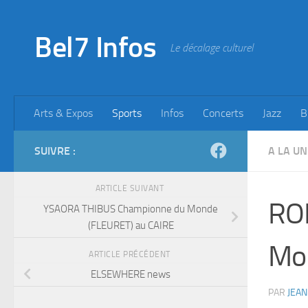
Skip to content
Bel7 Infos
Le décalage culturel
Arts & Expos
Sports
Infos
Concerts
Jazz
B
SUIVRE :
A LA UN
ARTICLE SUIVANT
RO
YSAORA THIBUS Championne du Monde
(FLEURET) au CAIRE
Mon
ARTICLE PRÉCÉDENT
ELSEWHERE news
PAR
JEAN