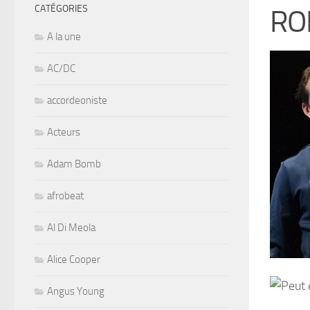
CATÉGORIES
RO
A la une
AC/DC
accordeoniste
Acteurs
Adam Bomb
afrobeat
Al Di Meola
Alice Cooper
Angus Young