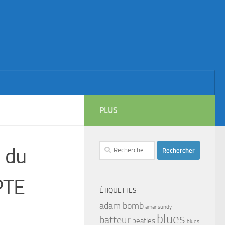
PLUS
Rechercher :
 du
PTE
ÉTIQUETTES
adam bomb
amar sundy
blues
batteur
beatles
blues