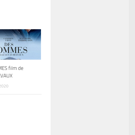
ES film de
LVAUX
2020