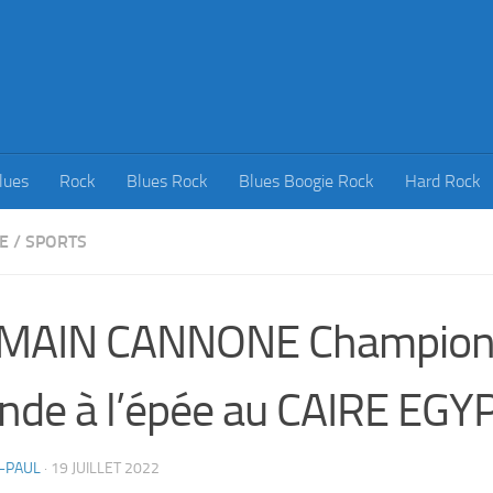
lues
Rock
Blues Rock
Blues Boogie Rock
Hard Rock
E
/
SPORTS
MAIN CANNONE Champion
de à l’épée au CAIRE EGY
-PAUL
·
19 JUILLET 2022