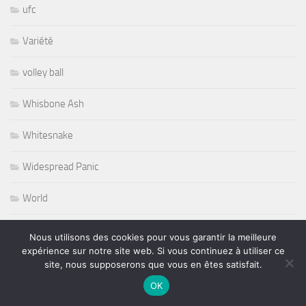
ufc
Variété
volley ball
Whisbone Ash
Whitesnake
Widespread Panic
World
Wursel
Nous utilisons des cookies pour vous garantir la meilleure
expérience sur notre site web. Si vous continuez à utiliser ce
Wynton Marsalis
site, nous supposerons que vous en êtes satisfait.
OK
Yesterday and Today