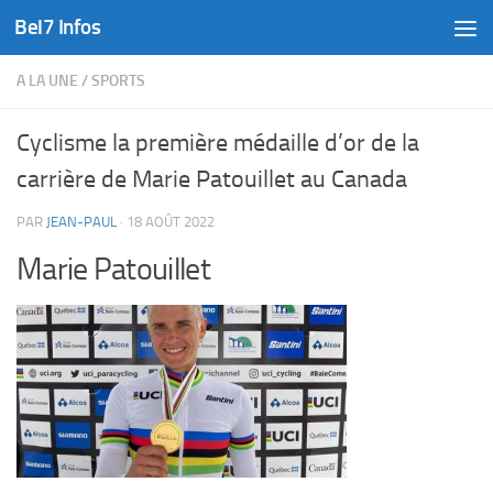
Bel7 Infos
Skip to content
A LA UNE
/
SPORTS
Cyclisme la première médaille d’or de la
carrière de Marie Patouillet au Canada
PAR
JEAN-PAUL
·
18 AOÛT 2022
Marie Patouillet