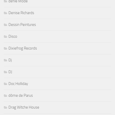
défilé Mode
Denise Richards
Dessin Peintures
Disco
Dixiefrog Records
Dj
DJ
Doc Holliday
dôme de Parus
Drag Witche House