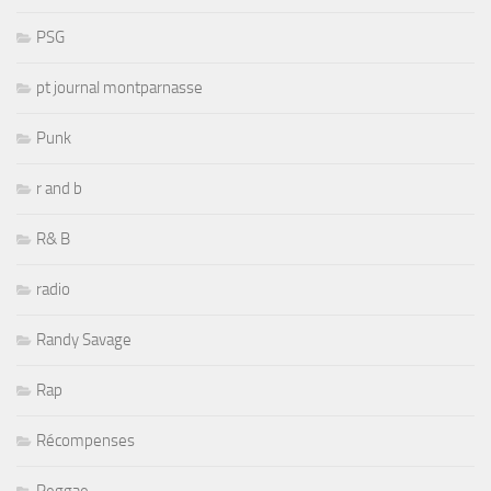
PSG
pt journal montparnasse
Punk
r and b
R& B
radio
Randy Savage
Rap
Récompenses
Reggae