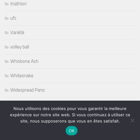
triathlon
ufc
Variété
volley ball
Whisbone Ash
Whitesnake
Widespread Panic
World
Nous utilisons des cookies pour vous garantir la meilleure
expérience sur notre site web. Si vous continuez à utiliser ce
Wursel
site, nous supposerons que vous en êtes satisfait.
OK
Wynton Marsalis