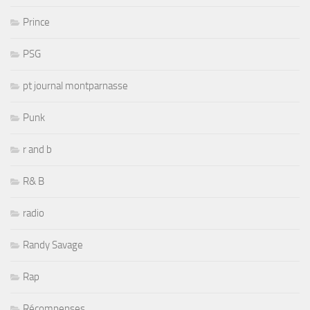
Prince
PSG
pt journal montparnasse
Punk
r and b
R& B
radio
Randy Savage
Rap
Récompenses