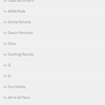
Dates de concerts
défilé Mode
Denise Richards
Dessin Peintures
Disco
Dixiefrog Records
Dj
DJ
Doc Holliday
dôme de Parus