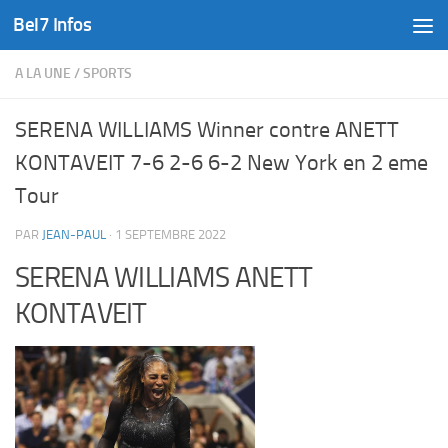
Bel7 Infos
Skip to content
A LA UNE
/
SPORTS
SERENA WILLIAMS Winner contre ANETT
KONTAVEIT 7-6 2-6 6-2 New York en 2 eme
Tour
PAR
JEAN-PAUL
·
1 SEPTEMBRE 2022
SERENA WILLIAMS ANETT
KONTAVEIT